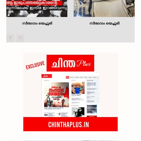
സീതാറാം യെച്ചൂരി
സീതാറാം യെച്ചൂരി