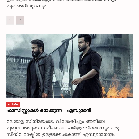
തൃണമൂൽ കോൺഗ്രസിനെ അധികാരത്തിൽനിന്നും
തൂത്തെറിയുകയും...
സിനിമ
ഫാസിസ്റ്റുകൾ ഭയക്കുന്ന എമ്പുരാൻ
മലയാള സിനിമയുടെ, വിശേഷിച്ചും അതിലെ
മുഖ്യധാരയുടെ സമീപകാല ചരിത്രത്തിലൊന്നും ഒരു
സിനിമ രാഷ്ട്രീയ ഉള്ളടക്കംകൊണ്ട് എമ്പുരാനോളം