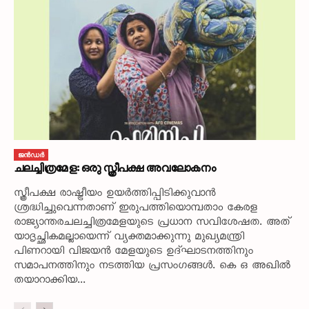
ജൻഡർ
ചലച്ചിത്രമേള: ഒരു സ്ത്രീപക്ഷ അവലോകനം
സ്ത്രീപക്ഷ രാഷ്ട്രീയം ഉയർത്തിപ്പിടിക്കുവാൻ
ശ്രദ്ധിച്ചുവെന്നതാണ് ഇരുപത്തിയൊമ്പതാം കേരള
രാജ്യാന്തരചലച്ചിത്രമേളയുടെ പ്രധാന സവിശേഷത. അത്
യാദൃച്ഛികമല്ലായെന്ന് വ്യക്തമാക്കുന്നു മുഖ്യമന്ത്രി
പിണറായി വിജയൻ മേളയുടെ ഉദ്‌ഘാടനത്തിനും
സമാപനത്തിനും നടത്തിയ പ്രസംഗങ്ങൾ. കെ ഒ അഖിൽ
തയാറാക്കിയ...