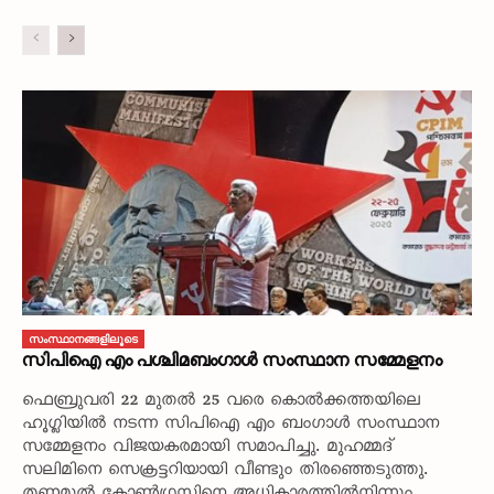
സംസ്ഥാനങ്ങളിലൂടെ
സിപിഐ എം പശ്ചിമബംഗാൾ സംസ്ഥാന സമ്മേളനം
ഫെബ്രുവരി 22 മുതൽ 25 വരെ കൊൽക്കത്തയിലെ
ഹൂഗ്ലിയിൽ നടന്ന സിപിഐ എം ബംഗാൾ സംസ്ഥാന
സമ്മേളനം വിജയകരമായി സമാപിച്ചു. മുഹമ്മദ്‌
സലിമിനെ സെക്രട്ടറിയായി വീണ്ടും തിരഞ്ഞെടുത്തു.