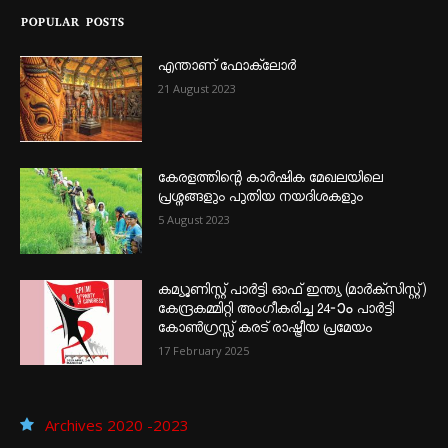
POPULAR POSTS
എന്താണ്‌ ഫോക്‌ലോർ
21 August 2023
കേരളത്തിന്റെ കാർഷിക മേഖലയിലെ
പ്രശ്നങ്ങളും പുതിയ നയദിശകളും
5 August 2023
കമ്യൂണിസ്റ്റ് പാർട്ടി ഓഫ് ഇന്ത്യ (മാർക്സിസ്റ്റ്)
കേന്ദ്രകമ്മിറ്റി അംഗീകരിച്ച 24‐ാം പാർട്ടി
കോൺഗ്രസ്സ് കരട് രാഷ്ട്രീയ പ്രമേയം
17 February 2025
Archives 2020 -2023