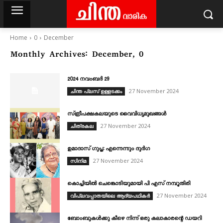
Home
0
December
Monthly Archives: December, 0
2024 നവംബർ 29
27 November 2024
ചിന്ത പ്ലസ് ഉള്ളടക്കം
സ്‌ത്രീപക്ഷകലയുടെ വൈവിധ്യമുഖങ്ങൾ
27 November 2024
ചിത്രകല
ഉമാദാസ് ഗുപ്ത: എന്നെന്നും ദുർഗ
27 November 2024
സിനിമ
കൊച്ചിയിൽ ചെങ്കൊടിയുമായി പി എസ്‌ നമ്പൂതിരി
27 November 2024
വിപ്ലവപ്പാതയിലെ ആദ്യപഥികര്‍
ബോംബുകൾക്കു കീഴെ നിന്ന് ഒരു കലാകാരന്റെ ഡയറി