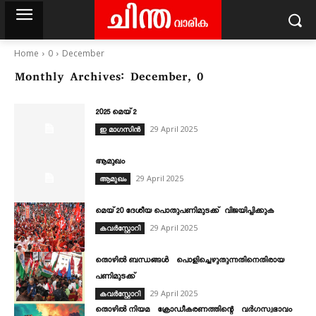
Home
0
December
Monthly Archives: December, 0
2025 മെയ്‌ 2
29 April 2025
ഇ മാഗസിൻ
ആമുഖം
29 April 2025
ആമുഖം
മെയ് 20 ദേശീയ പൊതുപണിമുടക്ക് വിജയിപ്പിക്കുക
29 April 2025
കവര്‍സ്റ്റോറി
തൊഴിൽ ബന്ധങ്ങൾ പൊളിച്ചെഴുതുന്നതിനെതിരായ
പണിമുടക്ക്
29 April 2025
കവര്‍സ്റ്റോറി
തൊഴിൽ നിയമ ക്രോഡീകരണത്തിന്റെ വർഗസ്വഭാവം