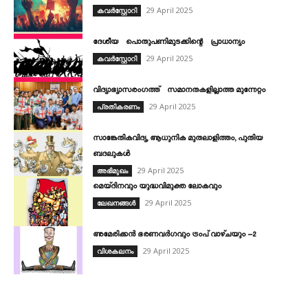
29 April 2025
കവര്‍സ്റ്റോറി
ദേശീയ പൊതുപണിമുടക്കിന്റെ പ്രാധാന്യം
29 April 2025
കവര്‍സ്റ്റോറി
വിദ്യാഭ്യാസരംഗത്ത് സമാനതകളില്ലാത്ത മുന്നേറ്റം
29 April 2025
പ്രതികരണം
സാങ്കേതികവിദ്യ, ആധുനിക മുതലാളിത്തം, പുതിയ
ബദലുകൾ
29 April 2025
അഭിമുഖം
മെയ്ദിനവും യുദ്ധവിമുക്ത ലോകവും
29 April 2025
ലേഖനങ്ങൾ
അമേരിക്കൻ ഭരണവർഗവും ട്രംപ് വാഴ്ചയും –2
29 April 2025
വിശകലനം