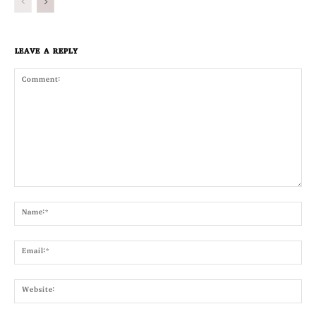
LEAVE A REPLY
Comment:
Nam
Emai
Webs