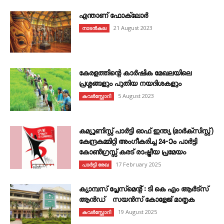
എന്താണ്‌ ഫോക്‌ലോർ
21 August 2023
നാടൻകല
കേരളത്തിന്റെ കാർഷിക മേഖലയിലെ
പ്രശ്നങ്ങളും പുതിയ നയദിശകളും
5 August 2023
കവര്‍സ്റ്റോറി
കമ്യൂണിസ്റ്റ് പാർട്ടി ഓഫ് ഇന്ത്യ (മാർക്സിസ്റ്റ്)
കേന്ദ്രകമ്മിറ്റി അംഗീകരിച്ച 24‐ാം പാർട്ടി
കോൺഗ്രസ്സ് കരട് രാഷ്ട്രീയ പ്രമേയം
17 February 2025
പാർട്ടി രേഖ
ക്യാമ്പസ് പ്ലേസ്മെന്റ് : ടി കെ എം ആർട്സ്
ആൻഡ് സയൻസ് കോളേജ് മാതൃക
19 August 2025
കവര്‍സ്റ്റോറി