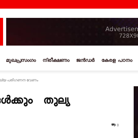
മുഖപ്രസംഗം
നിരീക്ഷണം
ജൻഡർ
കേരള പഠനം
തുല്യ പരിഗണന വേണം
ൾക്കും തുല്യ
0