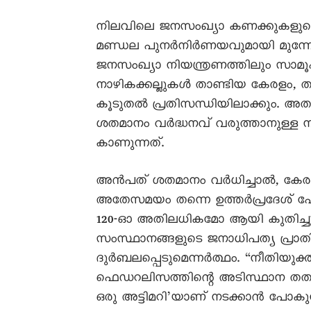
നിലവിലെ ജനസംഖ്യാ കണക്കുകളുടെ മ
മണ്ഡല പുനർനിർണയവുമായി മുന്നോട
ജനസംഖ്യാ നിയന്ത്രണത്തിലും സാമ
നാഴികക്കല്ലുകൾ താണ്ടിയ കേരളം, ത
കൂടുതൽ പ്രതിസന്ധിയിലാക്കും. അ
ശതമാനം വർദ്ധനവ് വരുത്താനുള്ള 
കാണുന്നത്.
അൻപത് ശതമാനം വർധിച്ചാൽ, കേരളത്ത
അതേസമയം തന്നെ ഉത്തർപ്രദേശ് പോല
120-ഓ അതിലധികമോ ആയി കുതിച്ചുയ
സംസ്ഥാനങ്ങളുടെ ജനാധിപത്യ പ്രാതി
ദുർബലപ്പെടുമെന്നർത്ഥം. “നീതിയുക്
ഫെഡറലിസത്തിന്റെ അടിസ്ഥാന തത്വ
ഒരു അട്ടിമറി’യാണ് നടക്കാൻ പോകുന