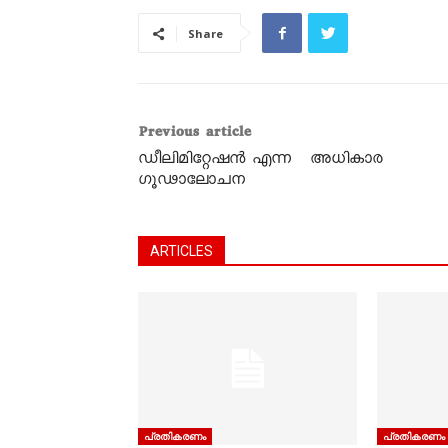
Share
Previous article
ഡീലിമിറ്റേഷൻ എന്ന അധികാര
ഗൂഢാലോചന
ARTICLES
പ്രതികരണം
പ്രതികരണം