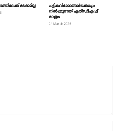
തിലേക്ക് മടക്കമില്ല
പട്ടികവിഭാഗങ്ങൾക്കൊപ്പം
നിൽക്കുന്നത് എൽഡിഎഫ്
6
മാത്രം
24 March 2026
Name:*