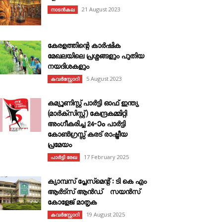
21 August 2023
നാടൻകല
കേരളത്തിന്റെ കാർഷിക
മേഖലയിലെ പ്രശ്നങ്ങളും പുതിയ
നയദിശകളും
5 August 2023
കവര്‍സ്റ്റോറി
കമ്യൂണിസ്റ്റ് പാർട്ടി ഓഫ് ഇന്ത്യ
(മാർക്സിസ്റ്റ്) കേന്ദ്രകമ്മിറ്റി
അംഗീകരിച്ച 24‐ാം പാർട്ടി
കോൺഗ്രസ്സ് കരട് രാഷ്ട്രീയ
പ്രമേയം
17 February 2025
പാർട്ടി രേഖ
ക്യാമ്പസ് പ്ലേസ്മെന്റ് : ടി കെ എം
ആർട്സ് ആൻഡ് സയൻസ്
കോളേജ് മാതൃക
19 August 2025
കവര്‍സ്റ്റോറി