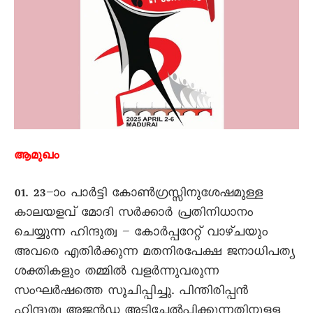
ആമുഖം
01. 23–ാം പാർട്ടി കോൺഗ്രസ്സിനുശേഷമുള്ള
കാലയളവ് മോദി സർക്കാർ പ്രതിനിധാനം
ചെയ്യുന്ന ഹിന്ദുത്വ – കോർപ്പറേറ്റ് വാഴ്ചയും
അവരെ എതിർക്കുന്ന മതനിരപേക്ഷ ജനാധിപത്യ
ശക്തികളും തമ്മിൽ വളർന്നുവരുന്ന
സംഘർഷത്തെ സൂചിപ്പിച്ചു. പിന്തിരിപ്പൻ
ഹിന്ദുത്വ അജൻഡ അടിച്ചേൽപ്പിക്കുന്നതിനുള്ള