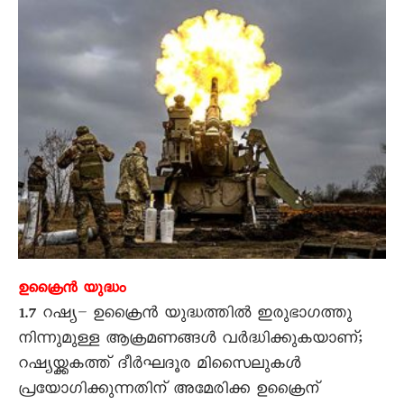
ഉക്രൈൻ യുദ്ധം
1.7 റഷ്യ– ഉക്രൈൻ യുദ്ധത്തിൽ ഇരുഭാഗത്തു
നിന്നുമുള്ള ആക്രമണങ്ങൾ വർദ്ധിക്കുകയാണ്;
റഷ്യയ്ക്കകത്ത് ദീർഘദൂര മിസൈലുകൾ
പ്രയോഗിക്കുന്നതിന് അമേരിക്ക ഉക്രൈന്