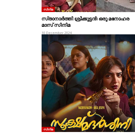
സിനിമ
സ്‌താനാർത്തി ശ്രീക്കു‌‌ട്ടൻ: ഒരു മനോഹര
മാസ്‌ സിനിമ
10 December 2024
സിനിമ