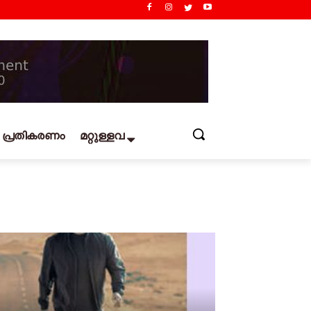
പ്രതികരണം
മറ്റുള്ളവ