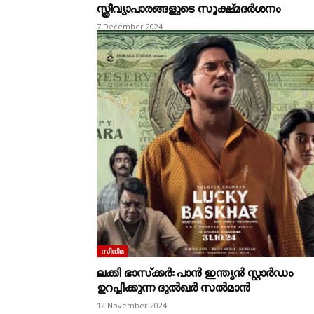
സ്ത്രീവ്യാപാരങ്ങളുടെ സൂക്ഷ്മദർശനം
7 December 2024
സിനിമ
ലക്കി ഭാസ്‌ക്കർ: പാൻ ഇന്ത്യൻ സ്റ്റാർഡം
ഉറപ്പിക്കുന്ന ദുൽഖർ സൽമാൻ
12 November 2024