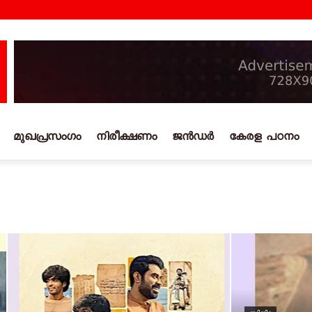
മുഖപ്രസംഗം
നിരീക്ഷണം
ജൻഡർ
കേരള പഠനം