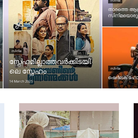
സിനിമ
താരത്തെ ആശ്ര
സിനിമയൊരുക
സിനിമ
സ്നേഹമില്ലാത്തവർക്കിടയി
സിനിമ
ലെ സ്നേഹം
ഷെർലക് ഹോംസ
14 March 2025