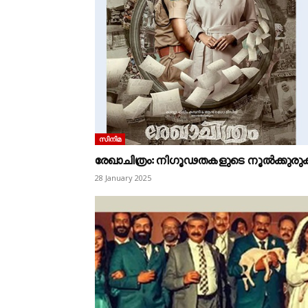
സിനിമ
രേഖാചിത്രം: നിഗൂഢതകളുടെ നൂൽക്കുരുക്
28 January 2025