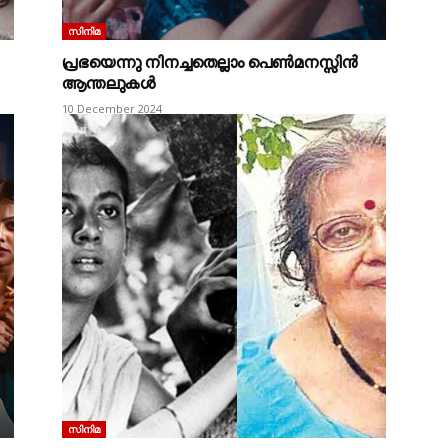
സിനിമ
പ്രഭയെന്നു നിനച്ചതെല്ലാം പെൺമനസ്സിൻ
ആന്തലുകൾ
10 December 2024
സിനിമ