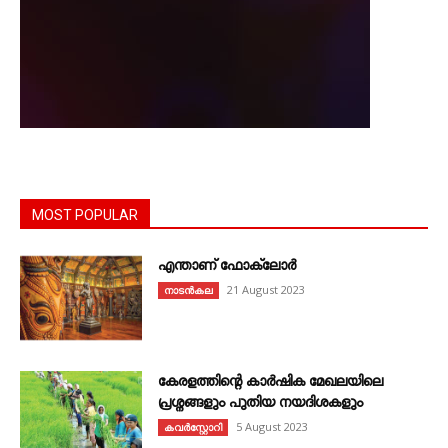
MOST POPULAR
എന്താണ്‌ ഫോക്‌ലോർ
21 August 2023
നാടൻകല
കേരളത്തിന്റെ കാർഷിക മേഖലയിലെ
പ്രശ്നങ്ങളും പുതിയ നയദിശകളും
5 August 2023
കവര്‍സ്റ്റോറി