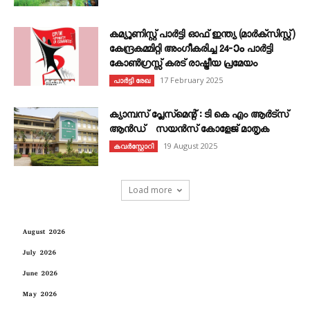
കമ്യൂണിസ്റ്റ് പാർട്ടി ഓഫ് ഇന്ത്യ (മാർക്സിസ്റ്റ്)
കേന്ദ്രകമ്മിറ്റി അംഗീകരിച്ച 24‐ാം പാർട്ടി
കോൺഗ്രസ്സ് കരട് രാഷ്ട്രീയ പ്രമേയം
17 February 2025
പാർട്ടി രേഖ
ക്യാമ്പസ് പ്ലേസ്മെന്റ് : ടി കെ എം ആർട്സ്
ആൻഡ് സയൻസ് കോളേജ് മാതൃക
19 August 2025
കവര്‍സ്റ്റോറി
Load more
August 2026
July 2026
June 2026
May 2026