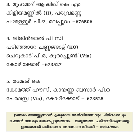
3. മുഹമ്മദ് ആഷിഖ് കെ എം
കിളിയമണ്ണിൽ (H), പരുവമണ്ണ
പഴമള്ളൂർ പി.ഒ, മലപ്പുറം –676506
4. ലിജിൻലാൽ പി സി
പടിഞ്ഞാറേ ചണ്ണങ്ങാട്ട് (HO)
ചെറുകാട് പി.ഒ, കുരാച്ചുണ്ട് (Via)
കോഴിക്കോട് –673527
5. രമേഷ് കെ
കോമത്ത് ഹൗസ്, കായണ്ണ ബസാർ പി.ഒ
പേരാമ്പ്ര (Via), കോഴിക്കോട് – 673525
ഉത്തരം അയയ്ക്കുന്നവർ കൃത്യമായ മേൽവിലാസവും പിൻകോഡും
ഫോൺ നമ്പരും രേഖപ്പെടുത്തണം. അല്ലാത്തവ പരിഗണിക്കുന്നതല്ല.
ഉത്തരങ്ങൾ ലഭിക്കേണ്ട അവസാന തീയതി – 08/04/2025