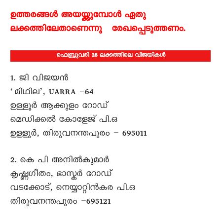
ഉത്തരങ്ങൾ അയയ്ക്കുമ്പോൾ ഏതു
ലക്കത്തിലേതാണെന്നു രേഖപ്പെടുത്തണം.
ഫെബ്രുവരി 28 ലക്കത്തിലെ വിജയികൾ
1. ജി വിജയൻ
‘മിഥില’, UARRA –64
ഉള്ളൂർ ആക്കുളം റോഡ്
മെഡിക്കൽ കോളേജ് പി.ഒ
ഉളളൂർ, തിരുവനന്തപുരം – 695011
2. കെ പി അനിൽകുമാർ
കൃഷ്ണഗീതം, ഭാസ്കർ റോഡ്
വടക്കോട്, നെയ്യാറ്റിൻകര പി.ഒ
തിരുവനന്തപുരം –695121