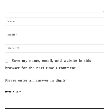
Comment:
Nam
Emai
Webs
Save my name, email, and website in this
browser for the next time I comment.
Please enter an answer in digits:
seven + 12 =