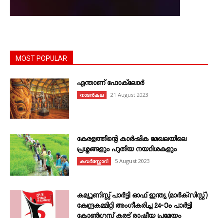
MOST POPULAR
എന്താണ്‌ ഫോക്‌ലോർ
21 August 2023
നാടൻകല
കേരളത്തിന്റെ കാർഷിക മേഖലയിലെ
പ്രശ്നങ്ങളും പുതിയ നയദിശകളും
5 August 2023
കവര്‍സ്റ്റോറി
കമ്യൂണിസ്റ്റ് പാർട്ടി ഓഫ് ഇന്ത്യ (മാർക്സിസ്റ്റ്)
കേന്ദ്രകമ്മിറ്റി അംഗീകരിച്ച 24‐ാം പാർട്ടി
കോൺഗ്രസ്സ് കരട് രാഷ്ട്രീയ പ്രമേയം