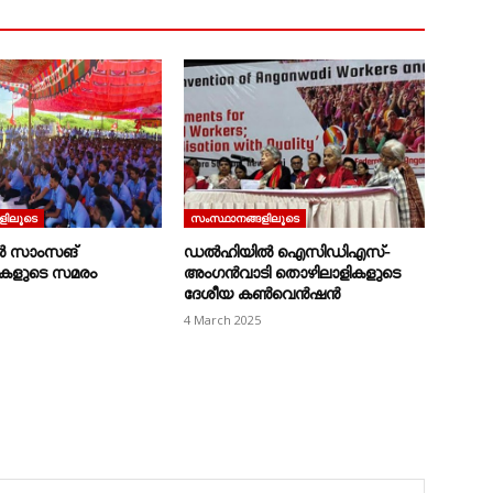
ളിലൂടെ
സംസ്ഥാനങ്ങളിലൂടെ
ടിൽ സാംസങ്‌
ഡൽഹിയിൽ ഐസിഡിഎസ്‌‐
കളുടെ സമരം
അംഗൻവാടി തൊഴിലാളികളുടെ
ദേശീയ കൺവെൻഷൻ
4 March 2025