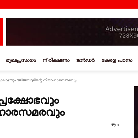
മുഖപ്രസംഗം
നിരീക്ഷണം
ജൻഡർ
കേരള പഠനം
ഷോഭവും ദല്ലേവാളിന്റെ നിരാഹാരസമരവും
രക്ഷോഭവും
രാഹാരസമരവും
0