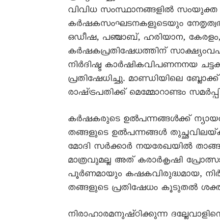
വിവിധ സംസ്ഥാനങ്ങളിൽ സംയുക്ത
കർഷകസംഘടനകളുടെയും നേതൃത്വത്തിൽ
ഒഡീഷ, പഞ്ചാബ്‌, ഹരിയാന, കേരളം, 
കർഷകപ്രതിഷേധത്തിന്‌ സാക്ഷ്യംവഹ
നിർദിഷ്ട കാർഷികവിപണനനയ ചട്ടക്കൂട്
പ്രതിഷേധിച്ചു. മാണ്ഡിയിലെ ബ്ലോക്
രാഷ്‌ട്രപതിക്ക്‌ മെമ്മോറാണ്ടം സമർപ്
കർഷകരുടെ ഉൽപന്നങ്ങൾക്ക്‌ ന്യായവ
തങ്ങളുടെ ഉൽപന്നങ്ങൾ തുച്ഛവിലയ്
മോദി സർക്കാർ നയരേഖയിൽ താങ്ങുവില
മാത്രവുമല്ല അത്‌ കരാർകൃഷി പ്രോത്സ
പൂർണമായും കഷകവിരുദ്ധമായ, നിർദ്ദ
തങ്ങളുടെ പ്രതിഷേധം കൂടുതൽ ശക്ത
നിരാഹാരമനുഷ്‌ഠിക്കുന്ന ദല്ലേവാള