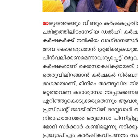
ജ്യത്തെങ്ങും വീണ്ടും കർഷകപ്ര
രാ
ചരിത്രത്തിലിടംനേടിയ ഡൽഹി കർഷക
കർഷകർക്ക്‌ നൽകിയ വാഗ്‌ദാനങ്ങൾ പാ
അവ കൊണ്ടുവരാൻ ശ്രമിക്കുകയുമാണ്
പിൻവലിക്കണമെന്നാവശ്യപ്പെട്ട്‌ ഒരു
കർഷകരാണ്‌ രക്തസാക്ഷികളായത്‌. വീ
തെരുവിലിറങ്ങാൻ കർഷകർ നിർബന്ധ
ഭാഗമായാണ്‌, മിനിമം താങ്ങുവില നി
ഒറ്റത്തവണ കടാശ്വാസം നടപ്പാക്കണമ
എറിഞ്ഞുകൊടുക്കരുതെന്നും ആവശ്യപ്പ
പ്രസിഡന്റ്‌ ജഗജിത്‌സിങ്‌ ദല്ലേവാ
നിരാഹാരസമരം ഒരുമാസം പിന്നിട്ടിട്ട
മോദി സർക്കാർ കണ്ടില്ലെന്നു നടിക്ക
പ്രഖ്യാപിച്ചും കാർഷികവിപണനം സം