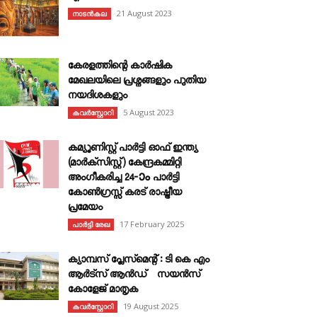
21 August 2023
നാടൻകല
കേരളത്തിന്റെ കാർഷിക
മേഖലയിലെ പ്രശ്നങ്ങളും പുതിയ
നയദിശകളും
5 August 2023
കവര്‍സ്റ്റോറി
കമ്യൂണിസ്റ്റ് പാർട്ടി ഓഫ് ഇന്ത്യ
(മാർക്സിസ്റ്റ്) കേന്ദ്രകമ്മിറ്റി
അംഗീകരിച്ച 24‐ാം പാർട്ടി
കോൺഗ്രസ്സ് കരട് രാഷ്ട്രീയ
പ്രമേയം
17 February 2025
പാർട്ടി രേഖ
ക്യാമ്പസ് പ്ലേസ്മെന്റ് : ടി കെ എം
ആർട്സ് ആൻഡ് സയൻസ്
കോളേജ് മാതൃക
19 August 2025
കവര്‍സ്റ്റോറി