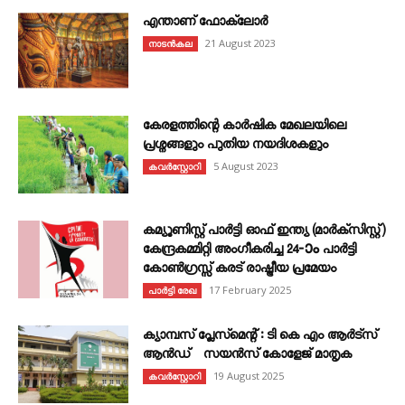
എന്താണ്‌ ഫോക്‌ലോർ
21 August 2023
നാടൻകല
കേരളത്തിന്റെ കാർഷിക മേഖലയിലെ
പ്രശ്നങ്ങളും പുതിയ നയദിശകളും
5 August 2023
കവര്‍സ്റ്റോറി
കമ്യൂണിസ്റ്റ് പാർട്ടി ഓഫ് ഇന്ത്യ (മാർക്സിസ്റ്റ്)
കേന്ദ്രകമ്മിറ്റി അംഗീകരിച്ച 24‐ാം പാർട്ടി
കോൺഗ്രസ്സ് കരട് രാഷ്ട്രീയ പ്രമേയം
17 February 2025
പാർട്ടി രേഖ
ക്യാമ്പസ് പ്ലേസ്മെന്റ് : ടി കെ എം ആർട്സ്
ആൻഡ് സയൻസ് കോളേജ് മാതൃക
19 August 2025
കവര്‍സ്റ്റോറി