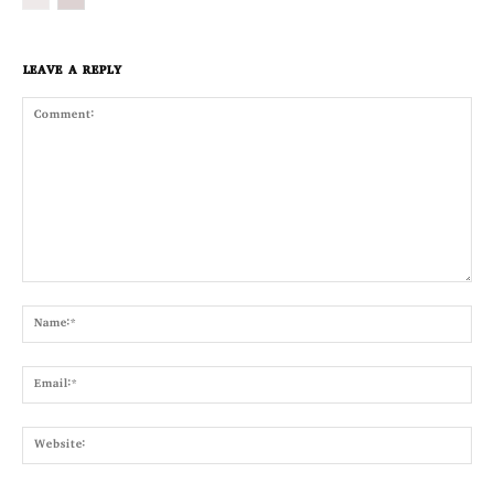
LEAVE A REPLY
Comment:
Nam
Emai
Webs