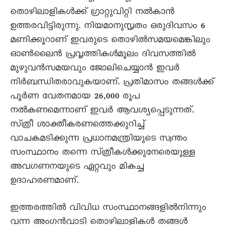
തൊഴിലാളികൾക്ക്‌ ഗ്രാറ്റുവിറ്റി നൽകാൻ
ഉത്തരവിട്ടിരുന്നു. നിയമാനുസൃതം ഒരുദിവസം 6
മണിക്കൂറാണ്‌ ഇവരുടെ തൊഴിൽസമയമെങ്കിലും
ഓൺലൈൻ പ്രവൃത്തികൾമൂലം ദിവസത്തിൽ
മുഴുവൻസമയവും ജോലിചെയ്യാൻ ഇവർ
നിർബന്ധിതരാവുകയാണ്‌. പ്രതിമാസം തങ്ങൾക്ക്‌
പൂർണ വേതനമായ 26,000 രൂപ
നൽകണമെന്നാണ്‌ ഇവർ ആവശ്യപ്പെടുന്നത്‌.
സ്‌ത്രീ ശാക്തീകരണത്തെക്കുറിച്ച്‌
വാചകമടിക്കുന്ന പ്രധാനമന്ത്രിയുടെ സ്വന്തം
സംസ്ഥാനം തന്നെ സ്‌ത്രീകൾക്കുനേരെയുള്ള
അവഗണനയുടെ ഏറ്റവും മികച്ച
ഉദാഹരണമാണ്‌.
ഇത്തരത്തിൽ വിവിധ സംസ്ഥാനങ്ങളിൽനിന്നും
വന്ന അംഗൻവാടി തൊഴിലാളികൾ തങ്ങൾ