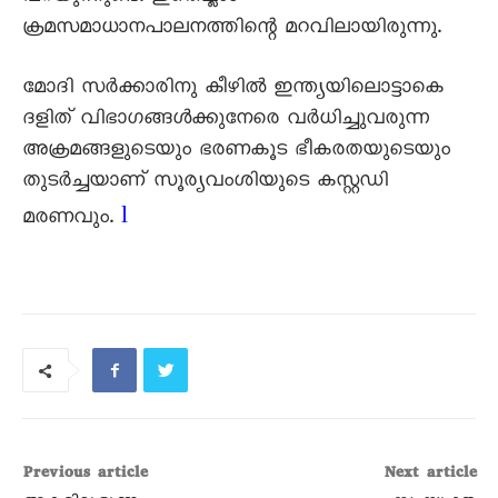
ക്രമസമാധാനപാലനത്തിന്റെ മറവിലായിരുന്നു.
മോദി സർക്കാരിനു കീഴിൽ ഇന്ത്യയിലൊട്ടാകെ
ദളിത്‌ വിഭാഗങ്ങൾക്കുനേരെ വർധിച്ചുവരുന്ന
അക്രമങ്ങളുടെയും ഭരണകൂട ഭീകരതയുടെയും
തുടർച്ചയാണ്‌ സൂര്യവംശിയുടെ കസ്റ്റഡി
l
മരണവും.
Previous article
Next article