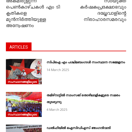
അകമിരുളുന്ന
സംയുക്ത
പെൺകാഴ്ചകൾ എം ടി
കർഷകപ്രക്ഷോഭവും
കൃതികളെ
ദല്ലേവാളിന്റെ
മുൻനിർത്തിയുള്ള
നിരാഹാരസമരവും
അന്വേഷണം
ARTICLES
സിപിഐ എം പശ്ചിമബംഗാൾ സംസ്ഥാന സമ്മേളനം
14 March 2025
സംസ്ഥാനങ്ങളിലൂടെ
തമിഴ്‌നാട്ടിൽ സാംസങ്‌ തൊഴിലാളികളുടെ സമരം
തുടരുന്നു
4 March 2025
സംസ്ഥാനങ്ങളിലൂടെ
ഡൽഹിയിൽ ഐസിഡിഎസ്‌‐അംഗൻവാടി