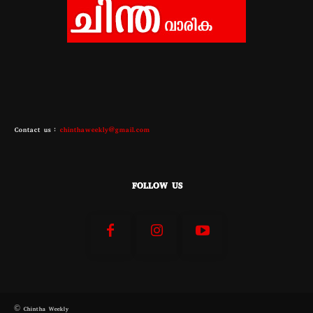
Contact us :
chinthaweekly@gmail.com
FOLLOW US
© Chintha Weekly