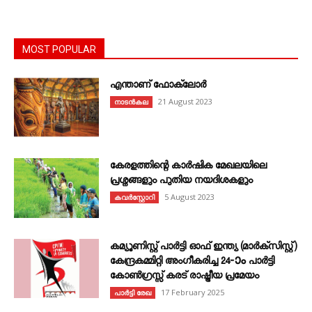
MOST POPULAR
എന്താണ്‌ ഫോക്‌ലോർ
21 August 2023
നാടൻകല
കേരളത്തിന്റെ കാർഷിക മേഖലയിലെ
പ്രശ്നങ്ങളും പുതിയ നയദിശകളും
5 August 2023
കവര്‍സ്റ്റോറി
കമ്യൂണിസ്റ്റ് പാർട്ടി ഓഫ് ഇന്ത്യ (മാർക്സിസ്റ്റ്)
കേന്ദ്രകമ്മിറ്റി അംഗീകരിച്ച 24‐ാം പാർട്ടി
കോൺഗ്രസ്സ് കരട് രാഷ്ട്രീയ പ്രമേയം
17 February 2025
പാർട്ടി രേഖ