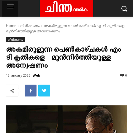
Home
നിരീക്ഷണം
അകമിരുളുന്ന പെൺകാഴ്ചകൾ എം ടി കൃതികളെ
മുൻനിർത്തിയുള്ള അന്വേഷണം
നിരീക്ഷണം
അകമിരുളുന്ന പെൺകാഴ്ചകൾ എം
ടി കൃതികളെ മുൻനിർത്തിയുള്ള
അന്വേഷണം
Web
13 January 2025
0