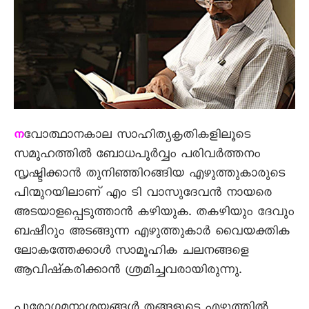
വോത്ഥാനകാല സാഹിത്യകൃതികളിലൂടെ
ന
സമൂഹത്തിൽ ബോധപൂർവ്വം പരിവർത്തനം
സൃഷ്ടിക്കാൻ തുനിഞ്ഞിറങ്ങിയ എഴുത്തുകാരുടെ
പിന്മുറയിലാണ് എം ടി വാസുദേവൻ നായരെ
അടയാളപ്പെടുത്താൻ കഴിയുക. തകഴിയും ദേവും
ബഷീറും അടങ്ങുന്ന എഴുത്തുകാർ വൈയക്തിക
ലോകത്തേക്കാൾ സാമൂഹിക ചലനങ്ങളെ
ആവിഷ്കരിക്കാൻ ശ്രമിച്ചവരായിരുന്നു.
പുരോഗമനാശയങ്ങൾ തങ്ങളുടെ എഴുത്തിൽ