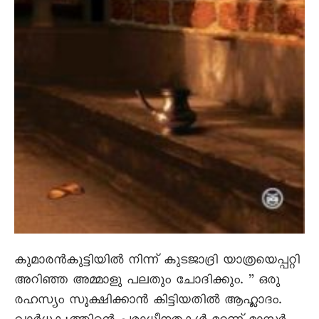
കുമാരൻകുട്ടിയിൽ നിന്ന് കുടജാദ്രി യാത്രയെപ്പറ്റി
അറിഞ്ഞ അമ്മാളു പലതും ചോദിക്കും. ” ഒരു
രഹസ്യം സൂക്ഷിക്കാൻ കിട്ടിയതിൽ ആഹ്ലാദം.