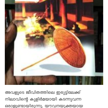
അവളുടെ ജീവിതത്തിലെ ഇരുട്ടിലേക്ക്
നിലാവിന്റെ കുളിർമയായി കടന്നുവന്ന
ഒരാളുണ്ടായിരുന്നു. യൗവനയുക്തയായ