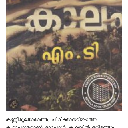
കണ്ണീരുതോരാത്ത, ചിരിക്കാനറിയാത്ത