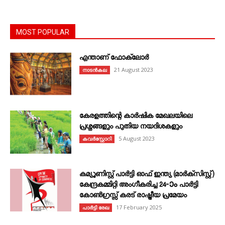
MOST POPULAR
എന്താണ്‌ ഫോക്‌ലോർ
21 August 2023
നാടൻകല
കേരളത്തിന്റെ കാർഷിക മേഖലയിലെ
പ്രശ്നങ്ങളും പുതിയ നയദിശകളും
5 August 2023
കവര്‍സ്റ്റോറി
കമ്യൂണിസ്റ്റ് പാർട്ടി ഓഫ് ഇന്ത്യ (മാർക്സിസ്റ്റ്)
കേന്ദ്രകമ്മിറ്റി അംഗീകരിച്ച 24‐ാം പാർട്ടി
കോൺഗ്രസ്സ് കരട് രാഷ്ട്രീയ പ്രമേയം
17 February 2025
പാർട്ടി രേഖ