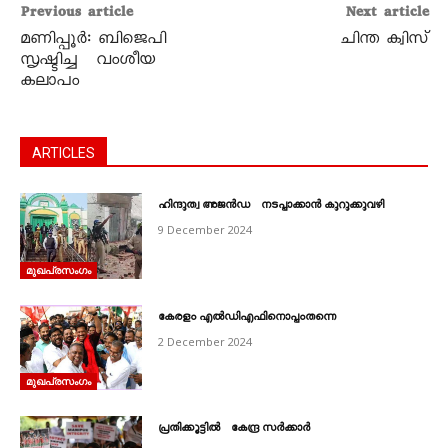
Previous article
Next article
മണിപ്പൂര്‍: ബിജെപി
ചിന്ത ക്വിസ്
സൃഷ്ടിച്ച വംശീയ
കലാപം
ARTICLES
ഹിന്ദുത്വ അജൻഡ നടപ്പാക്കാൻ കുറുക്കുവഴി
9 December 2024
മുഖപ്രസംഗം
കേരളം എൽഡിഎഫിനൊപ്പംതന്നെ
2 December 2024
മുഖപ്രസംഗം
പ്രതിക്കൂട്ടിൽ കേന്ദ്ര സർക്കാർ