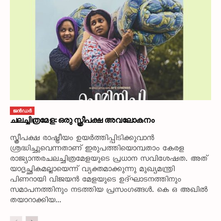
ജൻഡർ
ചലച്ചിത്രമേള: ഒരു സ്ത്രീപക്ഷ അവലോകനം
സ്ത്രീപക്ഷ രാഷ്ട്രീയം ഉയർത്തിപ്പിടിക്കുവാൻ
ശ്രദ്ധിച്ചുവെന്നതാണ് ഇരുപത്തിയൊമ്പതാം കേരള
രാജ്യാന്തരചലച്ചിത്രമേളയുടെ പ്രധാന സവിശേഷത. അത്
യാദൃച്ഛികമല്ലായെന്ന് വ്യക്തമാക്കുന്നു മുഖ്യമന്ത്രി
പിണറായി വിജയൻ മേളയുടെ ഉദ്‌ഘാടനത്തിനും
സമാപനത്തിനും നടത്തിയ പ്രസംഗങ്ങൾ. കെ ഒ അഖിൽ
തയാറാക്കിയ...