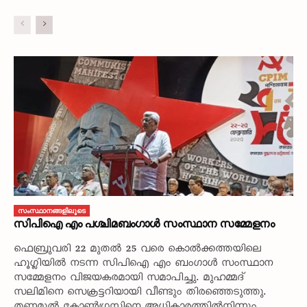
സംസ്ഥാനങ്ങളിലൂടെ
സിപിഐ എം പശ്ചിമബംഗാൾ സംസ്ഥാന സമ്മേളനം
ഫെബ്രുവരി 22 മുതൽ 25 വരെ കൊൽക്കത്തയിലെ
ഹൂഗ്ലിയിൽ നടന്ന സിപിഐ എം ബംഗാൾ സംസ്ഥാന
സമ്മേളനം വിജയകരമായി സമാപിച്ചു. മുഹമ്മദ്‌
സലിമിനെ സെക്രട്ടറിയായി വീണ്ടും തിരഞ്ഞെടുത്തു.