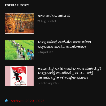
POPULAR POSTS
എന്താണ്‌ ഫോക്‌ലോർ
21 August 2023
കേരളത്തിന്റെ കാർഷിക മേഖലയിലെ
പ്രശ്നങ്ങളും പുതിയ നയദിശകളും
5 August 2023
കമ്യൂണിസ്റ്റ് പാർട്ടി ഓഫ് ഇന്ത്യ (മാർക്സിസ്റ്റ്)
കേന്ദ്രകമ്മിറ്റി അംഗീകരിച്ച 24‐ാം പാർട്ടി
കോൺഗ്രസ്സ് കരട് രാഷ്ട്രീയ പ്രമേയം
17 February 2025
Archives 2020 -2023