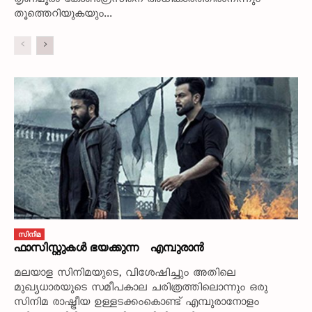
തൃണമൂൽ കോൺഗ്രസിനെ അധികാരത്തിൽനിന്നും
തൂത്തെറിയുകയും...
സിനിമ
ഫാസിസ്റ്റുകൾ ഭയക്കുന്ന എമ്പുരാൻ
മലയാള സിനിമയുടെ, വിശേഷിച്ചും അതിലെ
മുഖ്യധാരയുടെ സമീപകാല ചരിത്രത്തിലൊന്നും ഒരു
സിനിമ രാഷ്ട്രീയ ഉള്ളടക്കംകൊണ്ട് എമ്പുരാനോളം