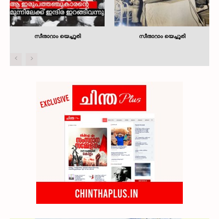
സീതാറാം യെച്ചൂരി
സീതാറാം യെച്ചൂരി