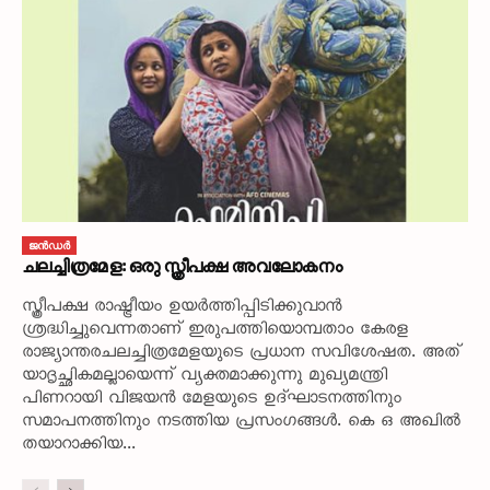
ജൻഡർ
ചലച്ചിത്രമേള: ഒരു സ്ത്രീപക്ഷ അവലോകനം
സ്ത്രീപക്ഷ രാഷ്ട്രീയം ഉയർത്തിപ്പിടിക്കുവാൻ
ശ്രദ്ധിച്ചുവെന്നതാണ് ഇരുപത്തിയൊമ്പതാം കേരള
രാജ്യാന്തരചലച്ചിത്രമേളയുടെ പ്രധാന സവിശേഷത. അത്
യാദൃച്ഛികമല്ലായെന്ന് വ്യക്തമാക്കുന്നു മുഖ്യമന്ത്രി
പിണറായി വിജയൻ മേളയുടെ ഉദ്‌ഘാടനത്തിനും
സമാപനത്തിനും നടത്തിയ പ്രസംഗങ്ങൾ. കെ ഒ അഖിൽ
തയാറാക്കിയ...