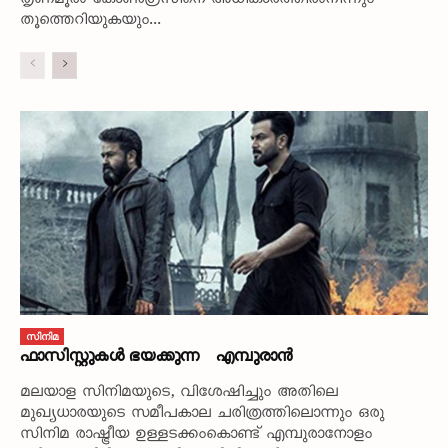
തൃണമൂൽ കോൺഗ്രസിനെ അധികാരത്തിൽനിന്നും
തൂത്തെറിയുകയും...
സിനിമ
ഫാസിസ്റ്റുകൾ ഭയക്കുന്ന എമ്പുരാൻ
മലയാള സിനിമയുടെ, വിശേഷിച്ചും അതിലെ
മുഖ്യധാരയുടെ സമീപകാല ചരിത്രത്തിലൊന്നും ഒരു
സിനിമ രാഷ്ട്രീയ ഉള്ളടക്കംകൊണ്ട് എമ്പുരാനോളം