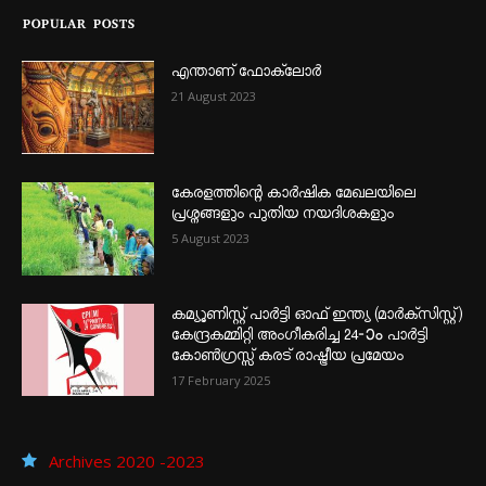
POPULAR POSTS
എന്താണ്‌ ഫോക്‌ലോർ
21 August 2023
കേരളത്തിന്റെ കാർഷിക മേഖലയിലെ
പ്രശ്നങ്ങളും പുതിയ നയദിശകളും
5 August 2023
കമ്യൂണിസ്റ്റ് പാർട്ടി ഓഫ് ഇന്ത്യ (മാർക്സിസ്റ്റ്)
കേന്ദ്രകമ്മിറ്റി അംഗീകരിച്ച 24‐ാം പാർട്ടി
കോൺഗ്രസ്സ് കരട് രാഷ്ട്രീയ പ്രമേയം
17 February 2025
Archives 2020 -2023