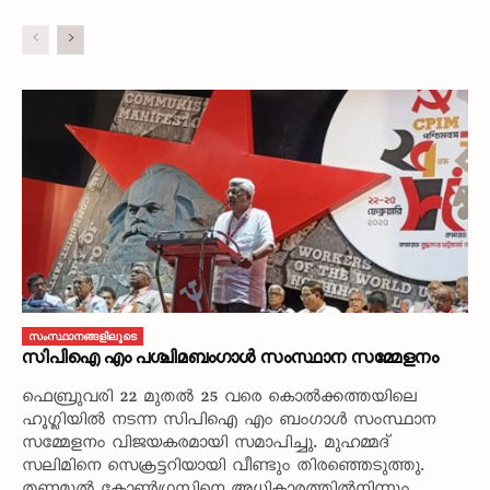
സംസ്ഥാനങ്ങളിലൂടെ
സിപിഐ എം പശ്ചിമബംഗാൾ സംസ്ഥാന സമ്മേളനം
ഫെബ്രുവരി 22 മുതൽ 25 വരെ കൊൽക്കത്തയിലെ
ഹൂഗ്ലിയിൽ നടന്ന സിപിഐ എം ബംഗാൾ സംസ്ഥാന
സമ്മേളനം വിജയകരമായി സമാപിച്ചു. മുഹമ്മദ്‌
സലിമിനെ സെക്രട്ടറിയായി വീണ്ടും തിരഞ്ഞെടുത്തു.