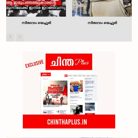
സീതാറാം യെച്ചൂരി
സീതാറാം യെച്ചൂരി