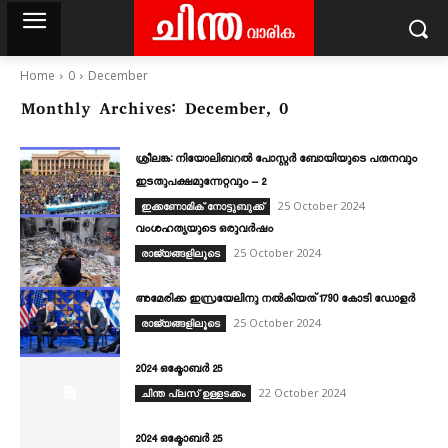
Home
0
December
Monthly Archives: December, 0
ശ്രീലങ്ക: നിയോലിബറൽ പോസ്റ്റർ ബോയിയുടെ പതനവും
ഇടതുപക്ഷമുന്നേറ്റവും – 2
25 October 2024
ഇക്കണോമിക് നോട്ടുബുക്ക്
വംശഹത്യയുടെ ഒരുവർഷം
25 October 2024
രാജ്യങ്ങളിലൂടെ
അമേരിക്ക ഇസ്രയേലിനു നൽകിയത്‌ 1790 കോടി ഡോളർ
25 October 2024
രാജ്യങ്ങളിലൂടെ
2024 ഒക്ടോബർ 25
22 October 2024
ചിന്ത പ്ലസ് ഉള്ളടക്കം
2024 ഒക്ടോബർ 25