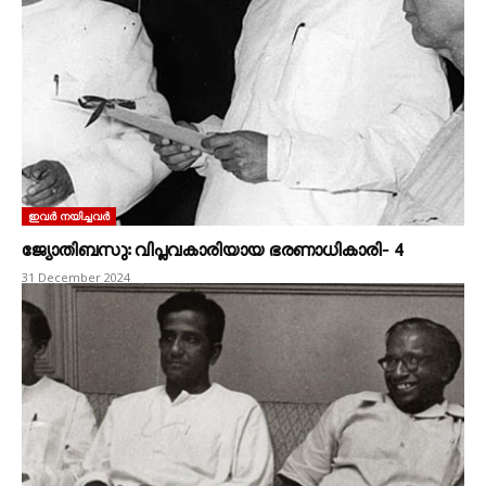
ഇവർ നയിച്ചവർ
ജ്യോതിബസു: വിപ്ലവകാരിയായ ഭരണാധികാരി‐ 4
31 December 2024