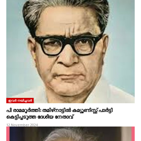
ഇവർ നയിച്ചവർ
പി രാമമൂർത്തി: തമിഴ്‌നാട്ടിൽ കമ്യൂണിസ്റ്റ്‌ പാർട്ടി
കെട്ടിപ്പടുത്ത ദേശീയ നേതാവ്‌
12 November 2024