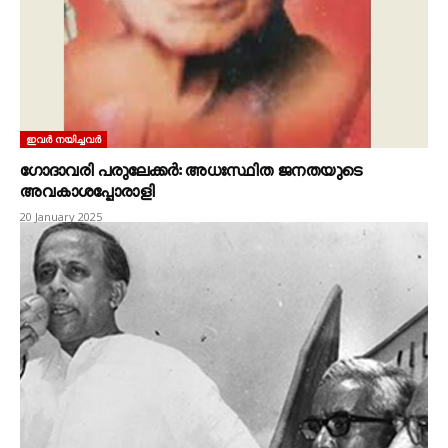
ഇവർ നയിച്ചവർ
ഗോദാവരി പരുലേക്കർ: അധഃസ്ഥിത ജനതയുടെ
അവകാശപ്പോരാളി
20 January 2025