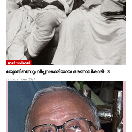
ഇവർ നയിച്ചവർ
ജ്യോതിബസു: വിപ്ലവകാരിയായ ഭരണാധികാരി‐ 3
28 December 2024