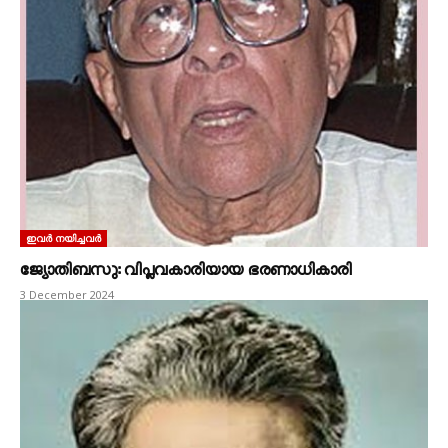
ഇവർ നയിച്ചവർ
ജ്യോതിബസു: വിപ്ലവകാരിയായ ഭരണാധികാരി
3 December 2024