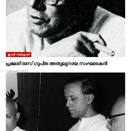
ഇവർ നയിച്ചവർ
പ്രമോദ്‌ ദാസ്‌ ഗുപ്‌ത: അതുല്യനായ സംഘാടകൻ
7 January 2025