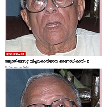
ഇവർ നയിച്ചവർ
ജ്യോതിബസു: വിപ്ലവകാരിയായ ഭരണാധികാരി‐ 2
10 December 2024