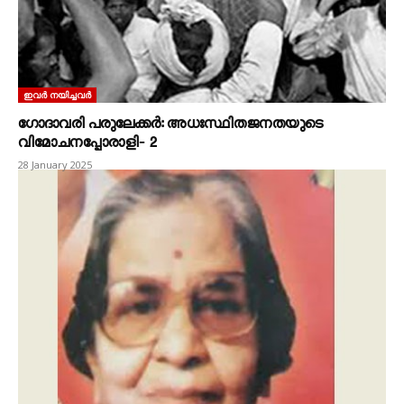
ഇവർ നയിച്ചവർ
ഗോദാവരി പരുലേക്കർ: അധഃസ്ഥിതജനതയുടെ
വിമോചനപ്പോരാളി‐ 2
28 January 2025