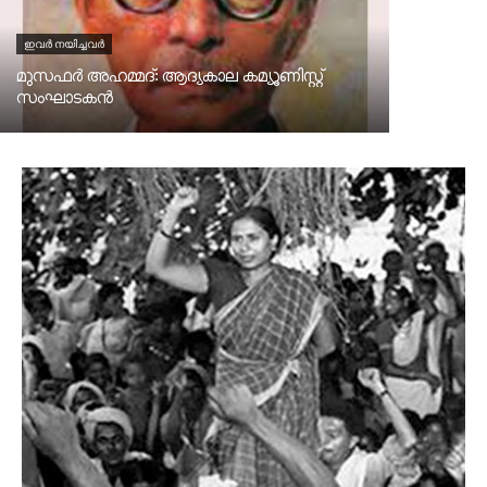
ഇവർ നയിച്ചവർ
മുസഫർ അഹമ്മദ്‌: ആദ്യകാല കമ്യൂണിസ്റ്റ്‌
സംഘാടകൻ