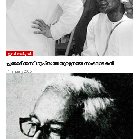
ഇവർ നയിച്ചവർ
പ്രമോദ്‌ ദാസ്‌ ഗുപ്‌ത: അതുല്യനായ സംഘാടകൻ
11 January 2025