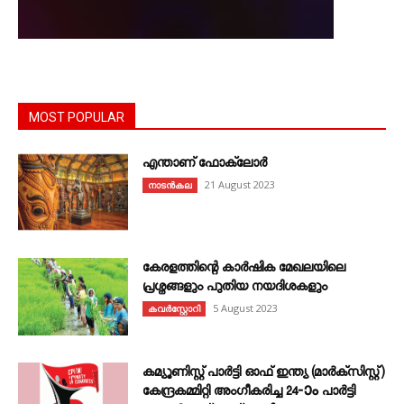
MOST POPULAR
എന്താണ്‌ ഫോക്‌ലോർ
21 August 2023
നാടൻകല
കേരളത്തിന്റെ കാർഷിക മേഖലയിലെ
പ്രശ്നങ്ങളും പുതിയ നയദിശകളും
5 August 2023
കവര്‍സ്റ്റോറി
കമ്യൂണിസ്റ്റ് പാർട്ടി ഓഫ് ഇന്ത്യ (മാർക്സിസ്റ്റ്)
കേന്ദ്രകമ്മിറ്റി അംഗീകരിച്ച 24‐ാം പാർട്ടി