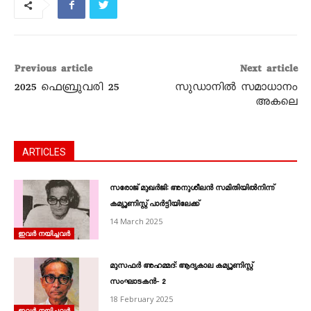
Previous article
Next article
2025 ഫെബ്രുവരി 25
സുഡാനിൽ സമാധാനം
അകലെ
ARTICLES
സരോജ്‌ മുഖർജി: അനുശീലൻ സമിതിയിൽനിന്ന്‌
കമ്യൂണിസ്റ്റ്‌ പാർട്ടിയിലേക്ക്‌
14 March 2025
ഇവർ നയിച്ചവർ
മുസഫർ അഹമ്മദ്‌: ആദ്യകാല കമ്യൂണിസ്റ്റ്‌
സംഘാടകൻ‐ 2
18 February 2025
ഇവർ നയിച്ചവർ