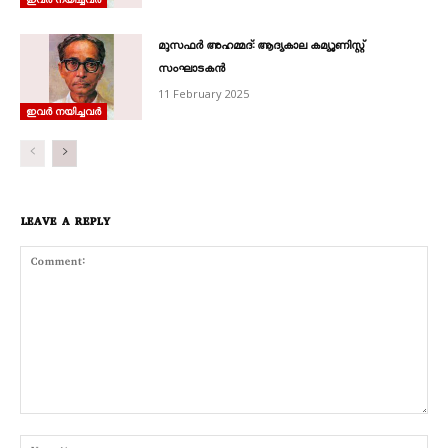
മുസഫർ അഹമ്മദ്‌: ആദ്യകാല കമ്യൂണിസ്റ്റ്‌
സംഘാടകൻ
11 February 2025
ഇവർ നയിച്ചവർ
LEAVE A REPLY
Comment:
Nam