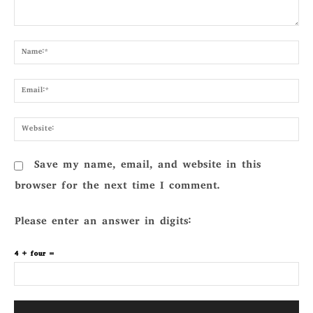
Comment:
Nam
Emai
Webs
Save my name, email, and website in this
browser for the next time I comment.
Please enter an answer in digits:
4 + four =