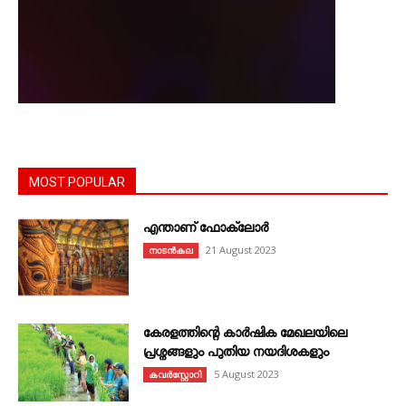
MOST POPULAR
എന്താണ്‌ ഫോക്‌ലോർ
21 August 2023
നാടൻകല
കേരളത്തിന്റെ കാർഷിക മേഖലയിലെ
പ്രശ്നങ്ങളും പുതിയ നയദിശകളും
5 August 2023
കവര്‍സ്റ്റോറി