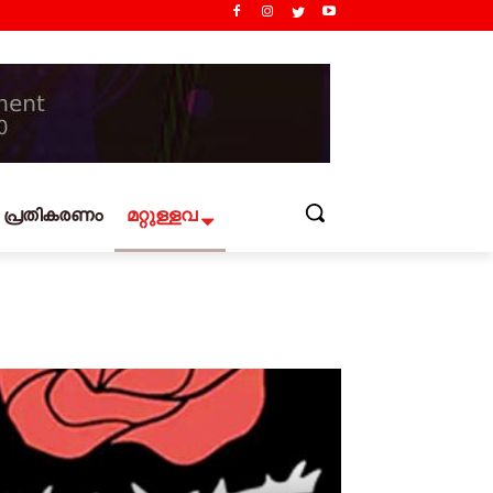
പ്രതികരണം
മറ്റുള്ളവ