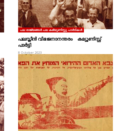
പല രാജ്യങ്ങള്‍ പല കമ്യൂണിസ്റ്റു പാര്‍ടികള്‍
പലസ്തീൻ വിഭജനാനന്തരം കമ്യൂണിസ്റ്റ്
പാർട്ടി
8 October 2023