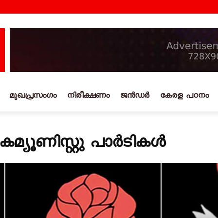
മുഖപ്രസംഗം
നിരീക്ഷണം
ജൻഡർ
കേരള പഠനം
്യൂണിസ്റ്റു പാര്‍ടികള്‍