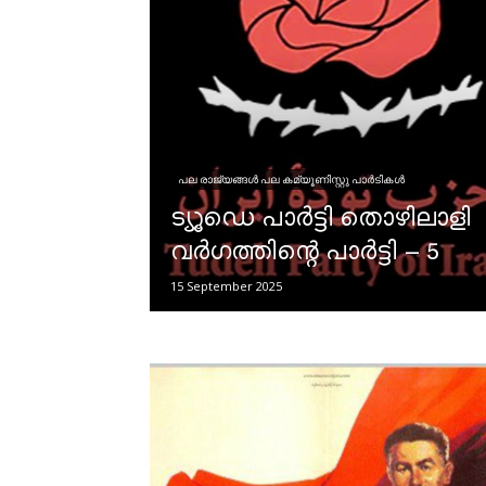
പല രാജ്യങ്ങള്‍ പല കമ്യൂണിസ്റ്റു പാര്‍ടികള്‍
ട്യൂഡെ പാർട്ടി തൊഴിലാളി
വർഗത്തിന്റെ പാർട്ടി – 5
15 September 2025