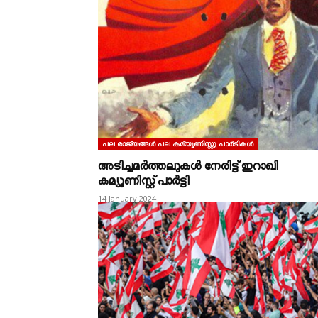
പല രാജ്യങ്ങള്‍ പല കമ്യൂണിസ്റ്റു പാര്‍ടികള്‍
അടിച്ചമർത്തലുകൾ നേരിട്ട് ഇറാഖി
കമ്യൂണിസ്റ്റ് പാർട്ടി
14 January 2024