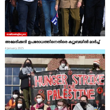
രാജ്യങ്ങളിലൂടെ
അമേരിക്കൻ ഉപരോധത്തിനെതിരെ ക്യൂബയിൽ മാർച്ച്‌
4 January 2025