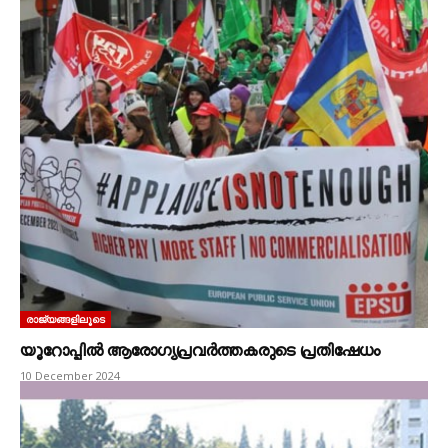
രാജ്യങ്ങളിലൂടെ
യൂറോപ്പിൽ ആരോഗ്യപ്രവർത്തകരുടെ പ്രതിഷേധം
10 December 2024