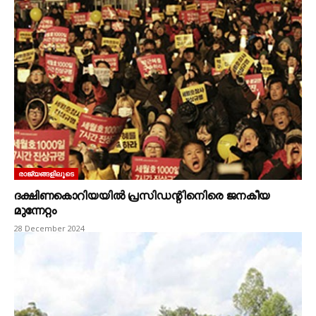
രാജ്യങ്ങളിലൂടെ
ദക്ഷിണകൊറിയയിൽ പ്രസിഡന്റിനെിരെ ജനകീയ
മുന്നേറ്റം
28 December 2024