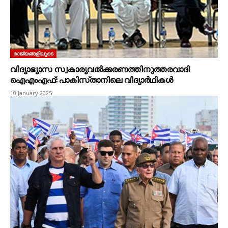
രാജ്യങ്ങളിലൂടെ
വിദ്യാഭ്യാസ സ്വകാര്യവൽക്കരണത്തിനുത്തരവാദി
ഐഎംഎഫ്‌: പാകിസ്‌താനിലെ വിദ്യാർഥികൾ
10 January 2025