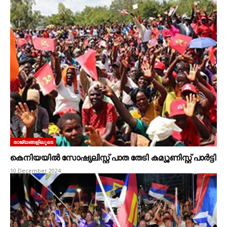
രാജ്യങ്ങളിലൂടെ
കെനിയയിൽ സോഷ്യലിസ്റ്റ്‌ പാത തേടി കമ്യൂണിസ്റ്റ്‌ പാർട്ടി
10 December 2024