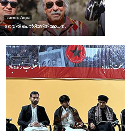
രാജ്യങ്ങളിലൂടെ
ഒടുവിൽ പെൽറ്റിയറിന്‌ മോചനം