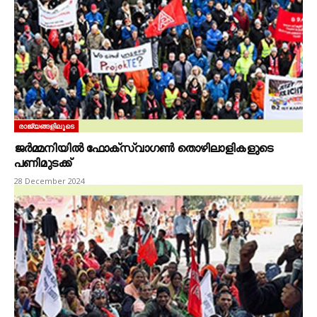
രാജ്യങ്ങളിലൂടെ
ജർമ്മനിയിൽ ഫോക്‌സ്‌വാഗൺ തൊഴിലാളികളുടെ
പണിമുടക്ക്
28 December 2024