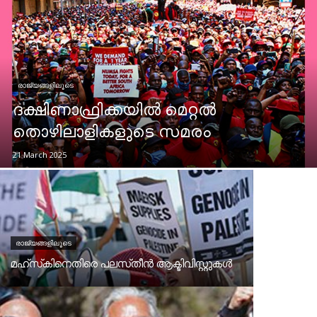
രാജ്യങ്ങളിലൂടെ
ദക്ഷിണാഫ്രിക്കയിൽ മെറ്റൽ
തൊഴിലാളികളുടെ സമരം
21 March 2025
രാജ്യങ്ങളിലൂടെ
മഹ്‌സ്‌കിനെതിരെ പലസ്‌തീൻ ആക്ടിവിസ്റ്റുകൾ