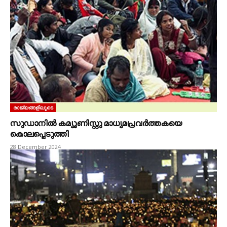
രാജ്യങ്ങളിലൂടെ
സുഡാനിൽ കമ്യൂണിസ്റ്റു മാധ്യമപ്രവർത്തകയെ
കൊലപ്പെടുത്തി
28 December 2024