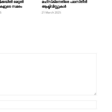
ിക്കയിൽ മെറ്റൽ
മഹ്‌സ്‌കിനെതിരെ പലസ്‌തീൻ
കളുടെ സമരം
ആക്ടിവിസ്റ്റുകൾ
5
21 March 2025
Name:*