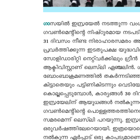
സയിൽ ഇസ്രയേൽ നടത്തുന്ന വംശഹത
ഗാ
ഗവൺമെന്റിന്റെ നിഷ്‌ഠുരമായ നടപടി
31 ദിവസം നീണ്ട നിരാഹാരസമരം അനുഷ്‌ഠ
പ്രവർത്തിക്കുന്ന ഇടതുപക്ഷ യുദ്
സോളിഡാരിറ്റി നെറ്റ്‌വർക്കിലും ഗ്
ആക്ടിവിസ്റ്റാണ്‌ ലെസ്‌ലി ഏഞ്ചലി
ബോംബാക്രമണത്തിൽ തകർന്നടിഞ്ഞ ക
കിട്ടാതെയും പട്ടിണികിടന്നും വെടിയേ
കൊല്ലപ്പെടുമ്പോൾ, കാര്യങ്ങൾ 30 ദ
ഇസ്രയേലിന്‌ ആയുധങ്ങൾ നൽകുന്നത്‌
ഗവൺമെന്റിന്റെ പൊള്ളത്തരത്തിനെത
സമരമെന്ന്‌ ലെസ്‌ലി പറയുന്നു. ഇസ്
ഒരുവർഷത്തിലേറെയായി. ഇത്രയൊക്കെ 
നൽകുന്ന ഏർപ്പാട്‌ ഒരു കാപട്യമാണ