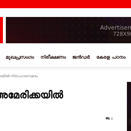
മുഖപ്രസംഗം
നിരീക്ഷണം
ജൻഡർ
കേരള പഠനം
ിക്കയിൽ നിരാഹാരസമരം
 അമേരിക്കയിൽ
0