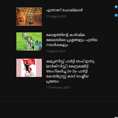
എന്താണ്‌ ഫോക്‌ലോർ
21 August 2023
കേരളത്തിന്റെ കാർഷിക
മേഖലയിലെ പ്രശ്നങ്ങളും പുതിയ
നയദിശകളും
5 August 2023
കമ്യൂണിസ്റ്റ് പാർട്ടി ഓഫ് ഇന്ത്യ
(മാർക്സിസ്റ്റ്) കേന്ദ്രകമ്മിറ്റി
അംഗീകരിച്ച 24‐ാം പാർട്ടി
കോൺഗ്രസ്സ് കരട് രാഷ്ട്രീയ
പ്രമേയം
17 February 2025