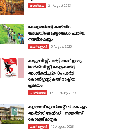
21 August 2023
നാടൻകല
കേരളത്തിന്റെ കാർഷിക
മേഖലയിലെ പ്രശ്നങ്ങളും പുതിയ
നയദിശകളും
5 August 2023
കവര്‍സ്റ്റോറി
കമ്യൂണിസ്റ്റ് പാർട്ടി ഓഫ് ഇന്ത്യ
(മാർക്സിസ്റ്റ്) കേന്ദ്രകമ്മിറ്റി
അംഗീകരിച്ച 24‐ാം പാർട്ടി
കോൺഗ്രസ്സ് കരട് രാഷ്ട്രീയ
പ്രമേയം
17 February 2025
പാർട്ടി രേഖ
ക്യാമ്പസ് പ്ലേസ്മെന്റ് : ടി കെ എം
ആർട്സ് ആൻഡ് സയൻസ്
കോളേജ് മാതൃക
19 August 2025
കവര്‍സ്റ്റോറി