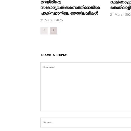
റെയിൽവെ
ദക്ഷിണാഫ്ര
സ്വകാര്യവൽക്കരണത്തിനെതിരെ
തൊഴിലാളി
പാകിസ്ഥാനിലെ തൊഴിലാളികൾ
21 March 202
21 March 2025
LEAVE A REPLY
Comment: