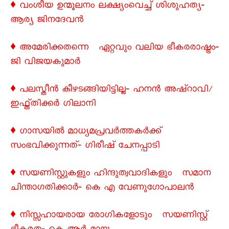
♦ വംശീയ ഉന്മൂലനം ലക്ഷ്യംവെച്ച് ശിശുഹത്യ‐
ആര്യ ജിനദേവൻ
♦ അമേരിക്കതന്നെ ഏറ്റവും വലിയ ഭീകരരാഷ്ട്രം‐
ജി വിജയകുമാർ
♦ പലസ്തീൻ കീഴടങ്ങിയിട്ടില്ല‐ ഹനൻ അഷ്റാവി/
ഇഫ്ത്തിക്കർ ഗിലാനി
♦ ഗാസയിൽ മാധ്യമപ്രവർത്തകർക്ക്
സംഭവിക്കുന്നത്‐ ഗിരീഷ് ചേനപ്പാടി
♦ സയണിസ്റ്റുകളും ഹിന്ദുത്വവാദികളും സമാന
ചിന്താഗതിക്കാർ‐ കെ എ വേണുഗോപാലൻ
♦ നിസ്സഹായരായ രോഗികളോടും സയണിസ്റ്റ്