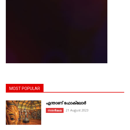
MOST POPULAR
എന്താണ്‌ ഫോക്‌ലോർ
21 August 2023
നാടൻകല