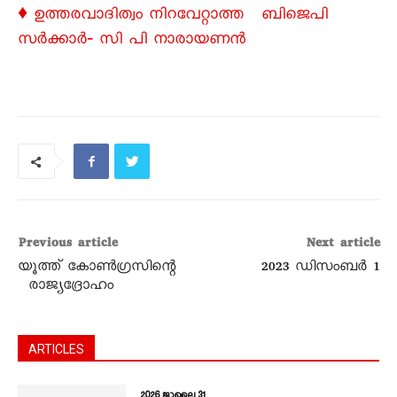
♦ ഉത്തരവാദിത്വം നിറവേറ്റാത്ത ബിജെപി
സർക്കാർ‐ സി പി നാരായണൻ
Previous article
Next article
യൂത്ത് കോൺഗ്രസിന്റെ
2023 ഡിസംബർ 1
രാജ്യദ്രോഹം
ARTICLES
2026 ജൂലൈ 31