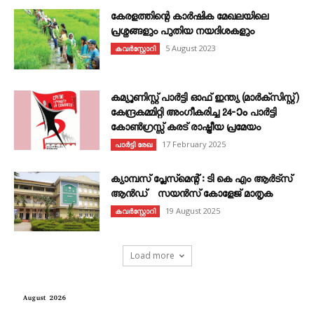
കേരളത്തിന്റെ കാർഷിക മേഖലയിലെ
പ്രശ്നങ്ങളും പുതിയ നയദിശകളും
5 August 2023
കവര്‍സ്റ്റോറി
കമ്യൂണിസ്റ്റ് പാർട്ടി ഓഫ് ഇന്ത്യ (മാർക്സിസ്റ്റ്)
കേന്ദ്രകമ്മിറ്റി അംഗീകരിച്ച 24‐ാം പാർട്ടി
കോൺഗ്രസ്സ് കരട് രാഷ്ട്രീയ പ്രമേയം
17 February 2025
പാർട്ടി രേഖ
ക്യാമ്പസ് പ്ലേസ്മെന്റ് : ടി കെ എം ആർട്സ്
ആൻഡ് സയൻസ് കോളേജ് മാതൃക
19 August 2025
കവര്‍സ്റ്റോറി
Load more
August 2026