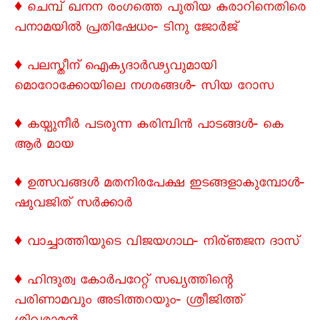
♦ ചെമ്പ് ഖനന രംഗത്തെ പുതിയ കരാറിനെതിരെ
പനാമയിൽ പ്രതിഷേധം‐ ടിനു ജോർജ്
♦ പലസ്തീന് ഐക്യദാർഢ്യവുമായി
മൊറോക്കോയിലെ നഗരങ്ങൾ‐ സിയ റോസ
♦ കയ്പുനീർ പടരുന്ന കരിമ്പിൻ പാടങ്ങൾ‐ കെ
ആർ മായ
♦ ഉത്സവങ്ങൾ മതനിരപേക്ഷ ഇടങ്ങളാകുമ്പോൾ‐
ഷുവജിത് സർക്കാർ
♦ വാച്ചാത്തിയുടെ വിജയഗാഥ‐ നിര്ഞജന ദാസ്
♦ ഹിന്ദുത്വ കോർപറേറ്റ് സഖ്യത്തിന്റെ
പരിണാമവും അടിത്തറയും‐ ശ്രീജിത്ത്‌