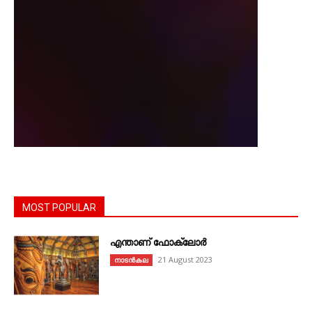
MOST POPULAR
എന്താണ്‌ ഫോക്‌ലോർ
21 August 2023
നാടൻകല