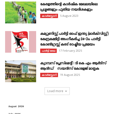
കേരളത്തിന്റെ കാർഷിക മേഖലയിലെ
പ്രശ്നങ്ങളും പുതിയ നയദിശകളും
5 August 2023
കവര്‍സ്റ്റോറി
കമ്യൂണിസ്റ്റ് പാർട്ടി ഓഫ് ഇന്ത്യ (മാർക്സിസ്റ്റ്)
കേന്ദ്രകമ്മിറ്റി അംഗീകരിച്ച 24‐ാം പാർട്ടി
കോൺഗ്രസ്സ് കരട് രാഷ്ട്രീയ പ്രമേയം
17 February 2025
പാർട്ടി രേഖ
ക്യാമ്പസ് പ്ലേസ്മെന്റ് : ടി കെ എം ആർട്സ്
ആൻഡ് സയൻസ് കോളേജ് മാതൃക
19 August 2025
കവര്‍സ്റ്റോറി
Load more
August 2026