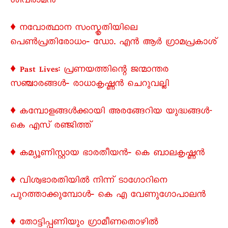
ശിവരാമൻ
♦ നവോത്ഥാന സംസ്കൃതിയിലെ
പെൺപ്രതിരോധം‐ ഡോ. എൻ ആർ ഗ്രാമപ്രകാശ്
♦ Past Lives: പ്രണയത്തിന്റെ ജന്മാന്തര
സഞ്ചാരങ്ങൾ‐ രാധാകൃഷ്ണൻ ചെറുവല്ലി
♦ കമ്പോളങ്ങൾക്കായി അരങ്ങേറിയ യുദ്ധങ്ങൾ-
കെ എസ് രഞ്ജിത്ത്
♦ കമ്യൂണിസ്റ്റായ ഭാരതീയൻ‐ കെ ബാലകൃഷ്ണൻ
♦ വിശ്വഭാരതിയിൽ നിന്ന് ടാഗോറിനെ
പുറത്താക്കുമ്പോൾ‐ കെ എ വേണുഗോപാലൻ
♦ തോട്ടിപ്പണിയും ഗ്രാമീണതൊഴിൽ