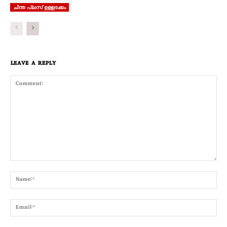
ചിന്ത പ്ലസ് ഉള്ളടക്കം
LEAVE A REPLY
Comment:
Nam
Emai