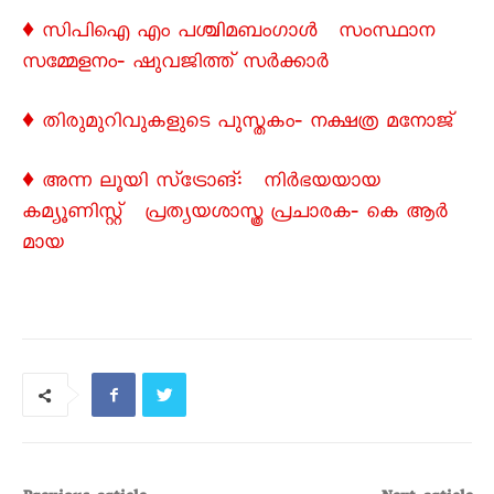
♦ സിപിഐ എം പശ്ചിമബംഗാൾ സംസ്ഥാന
സമ്മേളനം‐ ഷുവജിത്ത് സർക്കാർ
♦ തിരുമുറിവുകളുടെ പുസ്തകം‐ നക്ഷത്ര മനോജ്
♦ അന്ന ലൂയി സ്ട്രോങ്: നിർഭയയായ
കമ്യൂണിസ്റ്റ് പ്രത്യയശാസ്ത്ര പ്രചാരക‐ കെ ആർ
മായ