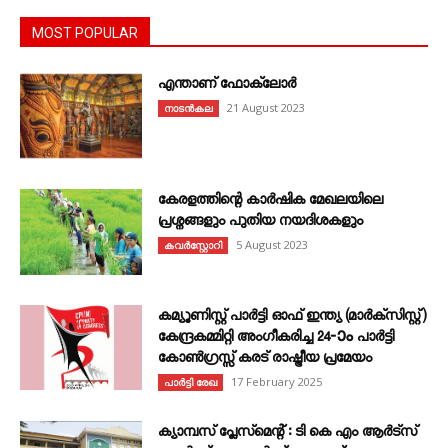
MOST POPULAR
എന്താണ്‌ ഫോക്‌ലോർ
21 August 2023
നാടൻകല
കേരളത്തിന്റെ കാർഷിക മേഖലയിലെ
പ്രശ്നങ്ങളും പുതിയ നയദിശകളും
5 August 2023
കവര്‍സ്റ്റോറി
കമ്യൂണിസ്റ്റ് പാർട്ടി ഓഫ് ഇന്ത്യ (മാർക്സിസ്റ്റ്)
കേന്ദ്രകമ്മിറ്റി അംഗീകരിച്ച 24‐ാം പാർട്ടി
കോൺഗ്രസ്സ് കരട് രാഷ്ട്രീയ പ്രമേയം
17 February 2025
പാർട്ടി രേഖ
ക്യാമ്പസ് പ്ലേസ്മെന്റ് : ടി കെ എം ആർട്സ്