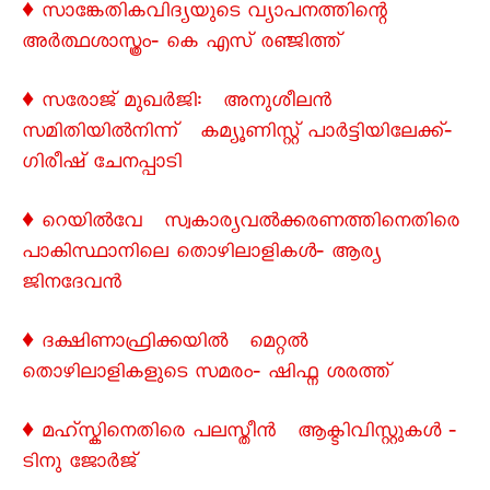
♦ സാങ്കേതികവിദ്യയുടെ വ്യാപനത്തിന്റെ
അർത്ഥശാസ്ത്രം‐ കെ എസ് രഞ്ജിത്ത്
♦ സരോജ് മുഖർജി: അനുശീലൻ
സമിതിയിൽനിന്ന് കമ്യൂണിസ്റ്റ് പാർട്ടിയിലേക്ക്‐
ഗിരീഷ് ചേനപ്പാടി
♦ റെയിൽവേ സ്വകാര്യവൽക്കരണത്തിനെതിരെ
പാകിസ്ഥാനിലെ തൊഴിലാളികൾ‐ ആര്യ
ജിനദേവൻ
♦ ദക്ഷിണാഫ്രിക്കയിൽ മെറ്റൽ
തൊഴിലാളികളുടെ സമരം‐ ഷിഫ്ന ശരത്ത്
♦ മഹ്സ്കിനെതിരെ പലസ്തീൻ ആക്ടിവിസ്റ്റുകൾ ‐
ടിനു ജോർജ്