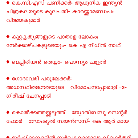
♦ കെ.സി.എസ് പണിക്കർ: ആധുനിക ഇന്ത്യൻ
ചിത്രകലയുടെ കുലപതി‐ കാരയ്ക്കാമണ്ഡപം
വിജയകുമാർ
♦ കുറ്റകൃത്യങ്ങളുടെ പാതാള ലോകം;
നേർക്കാഴ്ചകളുടെയും‐ കെ എ നിധിൻ നാഥ്
♦ ബപ്പിരിയൻ തെയ്യം‐ പൊന്ന്യം ചന്ദ്രൻ
♦ ഗോദാവരി പരുലേക്കർ:
അധഃസ്ഥിതജനതയുടെ വിമോചനപ്പോരാളി–3‐
ഗിരീഷ് ചേനപ്പാടി
♦ കൊൽക്കത്തയ്ക്കടുത്ത് ജ്യോതിബസു സെന്റർ
ഫോർ സോഷ്യൽ സയൻസസ്‐ കെ ആർ മായ