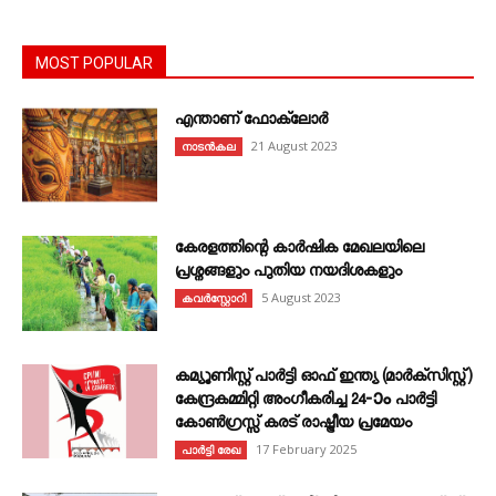
MOST POPULAR
എന്താണ്‌ ഫോക്‌ലോർ
21 August 2023
നാടൻകല
കേരളത്തിന്റെ കാർഷിക മേഖലയിലെ
പ്രശ്നങ്ങളും പുതിയ നയദിശകളും
5 August 2023
കവര്‍സ്റ്റോറി
കമ്യൂണിസ്റ്റ് പാർട്ടി ഓഫ് ഇന്ത്യ (മാർക്സിസ്റ്റ്)
കേന്ദ്രകമ്മിറ്റി അംഗീകരിച്ച 24‐ാം പാർട്ടി
കോൺഗ്രസ്സ് കരട് രാഷ്ട്രീയ പ്രമേയം
17 February 2025
പാർട്ടി രേഖ