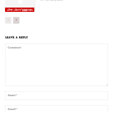
ചിന്ത പ്ലസ് ഉള്ളടക്കം
LEAVE A REPLY
Comment:
Nam
Emai