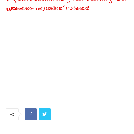
♦ മൂർഷിദാബാദിൽ സർവ്വകലാശാലാ വിദ്യാർത്ഥി
പ്രക്ഷോഭം‐ ഷുവജിത്ത് സർക്കാർ