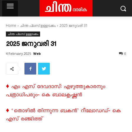
Home
ചിന്ത പ്ലസ് ഉള്ളടക്കം
2025 ജനുവരി 31
ചിന്ത പ്ലസ് ഉള്ളടക്കം
2025 ജനുവരി 31
Web
4 February 2025
0
♦ എം എസ് ദേവദാസ്: എഴുത്തുകാരനും
പത്രാധിപരും‐ കെ ബാലകൃഷ്ണൻ
♦ ‘തൊഴിൽ തിന്നുന്ന ബകൻ’ റീലോഡഡ്‐ കെ
എസ് രഞ്ജിത്ത്