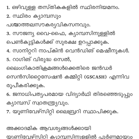
1. ഒഴിവുള്ള തസ്‌തികകളിൽ സ്ഥിരനിയമനം.
2. സ്ഥിരം ക്യാമ്പസും
പശ്ചാത്തലസൗകര്യവികസനവും.
3. സൗജന്യ വൈ‐ഫൈ, ക്യാമ്പസിനുള്ളിൽ
പെൺകുട്ടികൾക്ക്‌ സുരക്ഷ ഉറപ്പാക്കുക.
4. സാനിറ്ററി നാപ്‌കിൻ വെൻഡിങ്‌ മെഷീനുകൾ.
5. റാഗിങ്‌ വിരുദ്ധ സെൽ,
ലൈംഗികാതിക്രമങ്ങൾക്കെതിരെ ജൻഡർ
സെൻസിറ്റൈസേഷൻ കമ്മിറ്റി (GSCASH) എന്നിവ
രൂപീകരിക്കുക.
6. ജനാധിപത്യപരമായ വിദ്യാർഥി തിരഞ്ഞെടുപ്പും
ക്യാമ്പസ്‌ സ്വാതന്ത്ര്യവും.
7. യൂണിവേഴ്‌സിറ്റി ലൈബ്രറി സ്ഥാപിക്കുക.
അക്കാദമിക ആവശ്യങ്ങൾക്കായി
യൂണിവേഴ്‌സിറ്റി ക്യാമ്പസിനുള്ളിൽ പൂർണമായും