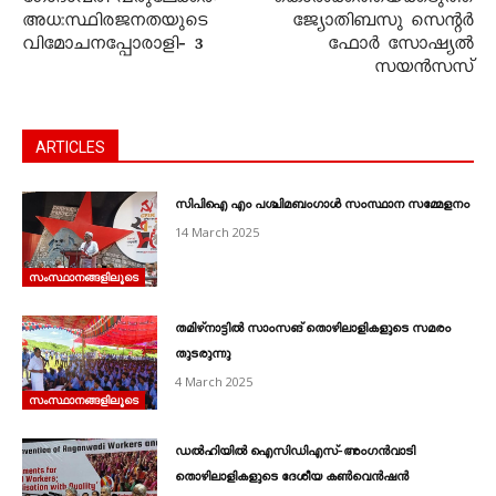
ഗോദാവരി പരുലേക്കർ:
കൊൽക്കത്തയ്‌ക്കടുത്ത്‌
അധഃസ്ഥിരജനതയുടെ
ജ്യോതിബസു സെന്റർ
വിമോചനപ്പോരാളി‐ 3
ഫോർ സോഷ്യൽ
സയൻസസ്‌
ARTICLES
സിപിഐ എം പശ്ചിമബംഗാൾ സംസ്ഥാന സമ്മേളനം
14 March 2025
സംസ്ഥാനങ്ങളിലൂടെ
തമിഴ്‌നാട്ടിൽ സാംസങ്‌ തൊഴിലാളികളുടെ സമരം
തുടരുന്നു
4 March 2025
സംസ്ഥാനങ്ങളിലൂടെ
ഡൽഹിയിൽ ഐസിഡിഎസ്‌‐അംഗൻവാടി
തൊഴിലാളികളുടെ ദേശീയ കൺവെൻഷൻ