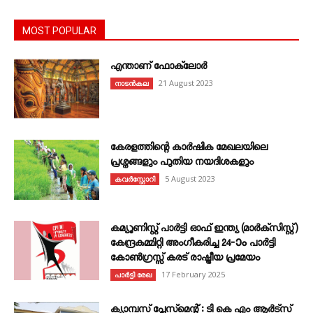
MOST POPULAR
എന്താണ്‌ ഫോക്‌ലോർ
21 August 2023
നാടൻകല
കേരളത്തിന്റെ കാർഷിക മേഖലയിലെ
പ്രശ്നങ്ങളും പുതിയ നയദിശകളും
5 August 2023
കവര്‍സ്റ്റോറി
കമ്യൂണിസ്റ്റ് പാർട്ടി ഓഫ് ഇന്ത്യ (മാർക്സിസ്റ്റ്)
കേന്ദ്രകമ്മിറ്റി അംഗീകരിച്ച 24‐ാം പാർട്ടി
കോൺഗ്രസ്സ് കരട് രാഷ്ട്രീയ പ്രമേയം
17 February 2025
പാർട്ടി രേഖ
ക്യാമ്പസ് പ്ലേസ്മെന്റ് : ടി കെ എം ആർട്സ്