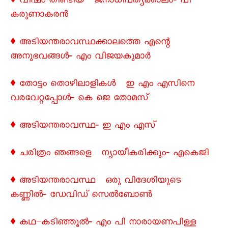
♦ വിഷം തീണ്ടിയ ജനാധിപത്യക്കാലം‐ പി
കരുണാകരൻ
♦ അടിയന്തരാവസ്ഥക്കാലത്തെ എന്റെ
അനുഭവങ്ങൾ‐ എം വിജയകുമാർ
♦ തോട്ടം തൊഴിലാളികൾ ഇ എം എസിനെ
വരവേറ്റപ്പോൾ‐ കെ ജെ തോമസ്
♦ അടിയന്തരാവസ്ഥ‐ ഇ എം എസ്
♦ ചരിത്രം ഞങ്ങളെ ന്യായീകരിക്കും‐ എകെജി
♦ അടിയന്തരാവസ്ഥ ഒരു വിദേശിയുടെ
കണ്ണിൽ‐ ഡേവിഡ് സെൽബോൺ
♦ കഥ–കടിഞ്ഞൂൽ‐ എം പി നാരായണപിള്ള