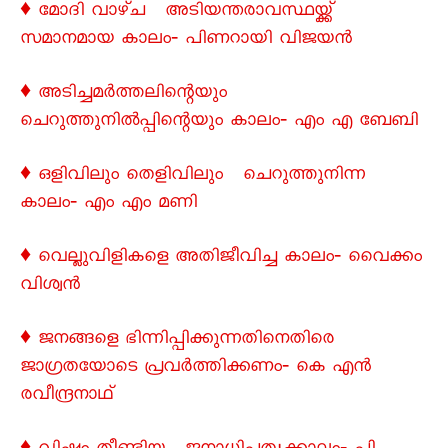
♦ മോദി വാഴ്ച അടിയന്തരാവസ്ഥയ്ക്ക്
സമാനമായ കാലം‐ പിണറായി വിജയൻ
♦ അടിച്ചമർത്തലിന്റെയും
ചെറുത്തുനിൽപ്പിന്റെയും കാലം‐ എം എ ബേബി
♦ ഒളിവിലും തെളിവിലും ചെറുത്തുനിന്ന
കാലം‐ എം എം മണി
♦ വെല്ലുവിളികളെ അതിജീവിച്ച കാലം‐ വെെക്കം
വിശ്വന്‍
♦ ജനങ്ങളെ ഭിന്നിപ്പിക്കുന്നതിനെതിരെ
ജാഗ്രതയോടെ പ്രവർത്തിക്കണം‐ കെ എൻ
രവീന്ദ്രനാഥ്