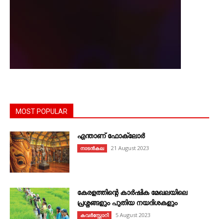
MOST POPULAR
എന്താണ്‌ ഫോക്‌ലോർ
21 August 2023
നാടൻകല
കേരളത്തിന്റെ കാർഷിക മേഖലയിലെ
പ്രശ്നങ്ങളും പുതിയ നയദിശകളും
5 August 2023
കവര്‍സ്റ്റോറി