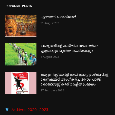
POPULAR POSTS
എന്താണ്‌ ഫോക്‌ലോർ
21 August 2023
കേരളത്തിന്റെ കാർഷിക മേഖലയിലെ
പ്രശ്നങ്ങളും പുതിയ നയദിശകളും
5 August 2023
കമ്യൂണിസ്റ്റ് പാർട്ടി ഓഫ് ഇന്ത്യ (മാർക്സിസ്റ്റ്)
കേന്ദ്രകമ്മിറ്റി അംഗീകരിച്ച 24‐ാം പാർട്ടി
കോൺഗ്രസ്സ് കരട് രാഷ്ട്രീയ പ്രമേയം
17 February 2025
Archives 2020 -2023