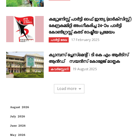
കമ്യൂണിസ്റ്റ് പാർട്ടി ഓഫ് ഇന്ത്യ (മാർക്സിസ്റ്റ്)
കേന്ദ്രകമ്മിറ്റി അംഗീകരിച്ച 24‐ാം പാർട്ടി
കോൺഗ്രസ്സ് കരട് രാഷ്ട്രീയ പ്രമേയം
17 February 2025
പാർട്ടി രേഖ
ക്യാമ്പസ് പ്ലേസ്മെന്റ് : ടി കെ എം ആർട്സ്
ആൻഡ് സയൻസ് കോളേജ് മാതൃക
19 August 2025
കവര്‍സ്റ്റോറി
Load more
August 2026
July 2026
June 2026
May 2026