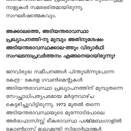
അടിയന്തരാവസ്ഥാ പ്രഖ്യാപനമായി. തുടർന്നുള്ള
നാളുകൾ സമരഭരിതമായിരുന്നു.
സംഘർഷാത്മകവും.
അക്കാലത്തെ, അടിയന്തരാവസ്ഥാ
പ്രഖ്യാപനത്തി-നു മുമ്പും അതിനുശേഷം
അടിയന്തരാവസ്ഥക്കാല-ത്തും വിദ്യാർഥി
സംഘടനാപ്രവർത്തനം എങ്ങനെയായിരുന്നു?
ജനവിരുദ്ധ സമീപനങ്ങൾ പിന്തുടർന്നുപോന്ന
കേന്ദ്ര– കേരള ഗവൺമെന്റുകൾ
അടിയന്തരാവസ്ഥാ പ്രഖ്യാപനത്തിന് മുമ്പുതന്നെ
സേ-്വച്ഛാധിപത്യപരമായ മർദ്ദനവാഴ്ച
കെട്ടഴിച്ചുവിട്ടിരുന്നു. 1972 മുതൽ തന്നെ
അടിയന്തരാവസ്ഥയുടെ മുന്നോടിപോലെ
അർദ്ധഫാസിസ്റ്റ് ഭീകരാവസ്ഥ പശ്ചിമബംഗാളിൽ
കോൺഗ്രസ് മുഖ്യമന്ത്രി സിദ്ധാർഥശങ്കർ