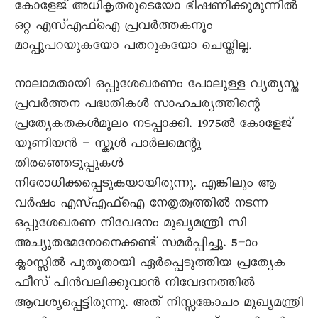
കോളേജ് അധികൃതരുടെയോ ഭീഷണിക്കുമുന്നിൽ
ഒറ്റ എസ്എഫ്ഐ പ്രവർത്തകനും
മാപ്പുപറയുകയോ പതറുകയോ ചെയ്തില്ല.
നാലാമതായി ഒപ്പുശേഖരണം പോലുള്ള വ്യത്യസ്ത
പ്രവർത്തന പദ്ധതികൾ സാഹചര്യത്തിന്റെ
പ്രത്യേകതകൾമൂലം നടപ്പാക്കി. 1975ൽ കോളേജ്
യൂണിയൻ – സ്കൂൾ പാർലമെന്റു
തിരഞ്ഞെടുപ്പുകൾ
നിരോധിക്കപ്പെടുകയായിരുന്നു. എങ്കിലും ആ
വർഷം എസ്എഫ്ഐ നേതൃത്വത്തിൽ നടന്ന
ഒപ്പുശേഖരണ നിവേദനം മുഖ്യമന്ത്രി സി
അച്യുതമേനോനെക്കണ്ട് സമർപ്പിച്ചു. 5–ാം
ക്ലാസ്സിൽ പുതുതായി ഏർപ്പെടുത്തിയ പ്രത്യേക
ഫീസ് പിൻവലിക്കുവാൻ നിവേദനത്തിൽ
ആവശ്യപ്പെട്ടിരുന്നു. അത് നിസ്സങ്കോചം മുഖ്യമന്ത്രി