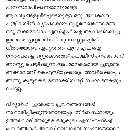
കോളേജ് യൂണിയൻ തിരഞ്ഞെടുപ്പുകൾ
പുനഃസ്ഥാപിക്കണമെന്നുമുള്ള
ആവശ്യങ്ങളുൾപ്പെടെയുള്ള ഒരു അവകാശ
പത്രികയിൽ വ്യാപകമായ ഒപ്പുശേഖരണമെന്ന
ഒരു സമരമാർഗം എസ്എഫ്ഐ ആവിഷ്കരിച്ചു.
ഇത്തരം പ്രവൃത്തികൾ ക്യാമ്പസ്സുകളിൽ
ധീരതയോടെ ഏറ്റെടുത്ത എസ്എഫ്ഐ
നേതാക്കളെ ഒറ്റുകൊടുത്ത് പൊലീസിനെക്കൊണ്ട്
അറസ്റ്റു ചെയ്യിക്കുന്ന അപമാനകരമായ പ്രവൃത്തി
അക്കാലത്ത് കെഎസ്‌യുക്കാരും അവർക്കൊപ്പം
അന്നു കൂട്ടുകെട്ട് ഉണ്ടാക്കിയ മറ്റ് സംഘടനകളും
ചെയ്തു.
വിദ്യാർഥി പ്രക്ഷോഭ പ്രവർത്തനങ്ങൾ
സംഘടിപ്പിക്കുന്നതോടൊപ്പം നിർബന്ധമായും
ഉത്തരവാദിത്തമുള്ള ഒരുകൂട്ടം എസ്എഫ്ഐ
പ്രവർത്തകർ അറസ്റ്റ് ഒഴിവാക്കി സംഘടനയുടെ