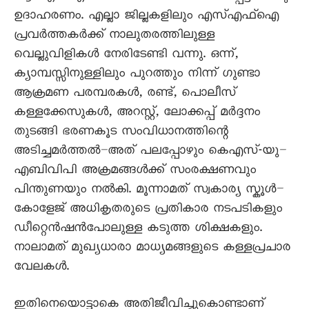
ഉദാഹരണം. എല്ലാ ജില്ലകളിലും എസ്എഫ്ഐ
പ്രവർത്തകർക്ക് നാലുതരത്തിലുള്ള
വെല്ലുവിളികൾ നേരിടേണ്ടി വന്നു. ഒന്ന്,
ക്യാമ്പസ്സിനുള്ളിലും പുറത്തും നിന്ന് ഗുണ്ടാ
ആക്രമണ പരമ്പരകൾ, രണ്ട്, പൊലീസ്
കള്ളക്കേസുകൾ, അറസ്റ്റ്, ലോക്കപ്പ് മർദ്ദനം
തുടങ്ങി ഭരണകൂട സംവിധാനത്തിന്റെ
അടിച്ചമർത്തൽ–അത് പലപ്പോഴും കെഎസ്-യു–
എബിവിപി അക്രമങ്ങൾക്ക് സംരക്ഷണവും
പിന്തുണയും നൽകി. മൂന്നാമത് സ്വകാര്യ സ്കൂൾ–
കോളേജ് അധികൃതരുടെ പ്രതികാര നടപടികളും
ഡീറ്റെൻഷൻപോലുള്ള കടുത്ത ശിക്ഷകളും.
നാലാമത് മുഖ്യധാരാ മാധ്യമങ്ങളുടെ കള്ളപ്രചാര
വേലകൾ.
ഇതിനെയൊട്ടാകെ അതിജീവിച്ചുകൊണ്ടാണ്