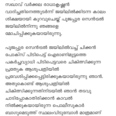
സഖാവ് വർക്കല രാധാകൃഷ്ണൻ
വാദിച്ചതിനെത്തുടർന്ന് ജയിലിൽക്കിടന്ന കാലം
ശിക്ഷയായി കുറവുചെയ്ത് പൂജപ്പുര സെൻട്രൽ
ജയിലിൽനിന്നു ഞങ്ങളെ
മോചിപ്പിക്കുകയായിരുന്നു.
പൂജപ്പുര സെൻട്രൽ ജയിലിൽവച്ച് ചിക്കൻ
പോക്സ് പിടിപെട്ട് ഐരാണിമുട്ടത്തെ
പകർച്ചവ്യാധി പിടിപെട്ടവരെ ചികിത്സിക്കുന്ന
പ്രത്യേക ആശുപത്രിയിൽ
പ്രവേശിപ്പിക്കപ്പെട്ടിരിക്കുകയായിരുന്നു ഞാൻ.
അതുകൊണ്ട് ആശുപത്രിയിൽ
ചികിത്സിക്കുന്നതിനിടയിൽ ഞാൻ തടവു
ചാടിപ്പോകാതിരിക്കാൻ കാവൽ
നിൽക്കുകയായിരുന്ന പൊലീസുകാർ
ബാഗുമെടുത്ത് സ്ഥലംവിടുമ്പോൾ മാത്രമാണ്