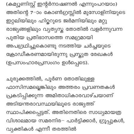
(കമ്യൂണിസ്റ്റ് ഇന്റർനാഷണൽ എന്നുംപറയാം)
അതിന്റെ 7–ാം കോൺഗ്രസ്സിൽ മുസോളിനിയുടെ
ഇറ്റലിയിലും ഹിറ്റ്ലറുടെ ജർമനിയിലും മറ്റു
രാജ്യങ്ങളിലും വ്യത്യസ്ത തോതിൽ വളർന്നുവന്ന
പുതിയ പ്രതിഭാസത്തെ സമഗ്രമായി
അപഗ്രഥിച്ചുകൊണ്ടു നടത്തിയ ചർച്ചയുടെ
ക്രോഡീകരണമായിരുന്നു പ്രസ്തുത രേഖകൾ
(ഉപസംഹാരപ്രസംഗം ഉൾപ്പെടെ).
ചുരുക്കത്തിൽ, പൂർണ തോതിലുള്ള
ഫാസിസമല്ലെങ്കിലും അത്തരം പ്രവണതകൾ
പ്രകടിപ്പിക്കുന്ന അമിതാധികാരവാഴ്ചയാണ്
അടിയന്തരാവസ്ഥയിലൂടെ രാജ്യത്ത്
സ്ഥാപിക്കപ്പെട്ടത്. അതിനെതിരെ സാധ്യമായത്ര
വിശാലമായ സമരനിര– പാർട്ടിക്കാർ, ഗ്രൂപ്പുകൾ,
വ്യക്തികൾ എന്നീ തരത്തിൽ