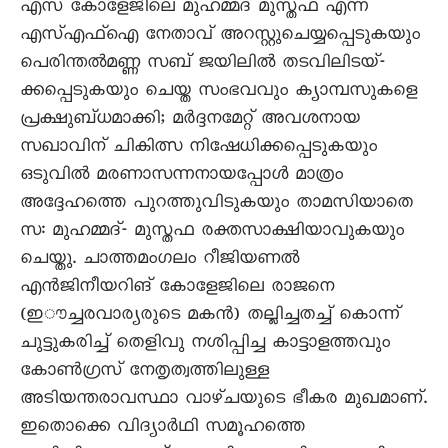
എസ് കോളേജിലെ മുഹമ്മദ് മുസ്തഫ എന്ന
എസ്എഫ്ഐ നേതാവ് അറസ്റ്റുചെയ്യപ്പെടുകയും
പെരിന്തൽമണ്ണ സബ് ജയിലിൽ തടവിലിടയ്-
ക്കപ്പെടുകയും ചെയ്ത സംഭവവും ക്യാമ്പസുകളെ
പ്രക്ഷുബ്ധമാക്കി; മർദ്ദനമേറ്റ് അവശനായ
സഖാവിന് ചികിത്സ നിഷേധിക്കപ്പെടുകയും
ഒടുവിൽ മരണാസന്നനായപ്പോൾ മാത്രം
അദ്ദേഹത്തെ പുറത്തുവിടുകയും താമസിയാതെ
സ: മുഹമ്മദ്- മുസ്തഫ രക്തസാക്ഷിയാവുകയും
ചെയ്തു. ചാത്തമംഗലം റീജിയണൽ
എൻജിനീയറിങ് കോളേജിലെ രാജനെ
(ഇൗച്ചരവാര്യരുടെ മകൻ) തല്ലിച്ചതച്ച് കൊന്ന്
ചുട്ടുകരിച്ച് തെളിവു നശിപ്പിച്ച കാട്ടാളത്തവും
കോൺഗ്രസ് നേതൃത്വത്തിലുള്ള
അടിയന്തരാവസ്ഥാ വാഴ്ചയുടെ ഭീകര മുഖമാണ്.
ഇതൊക്കെ വിദ്യാർഥി സമൂഹത്തെ