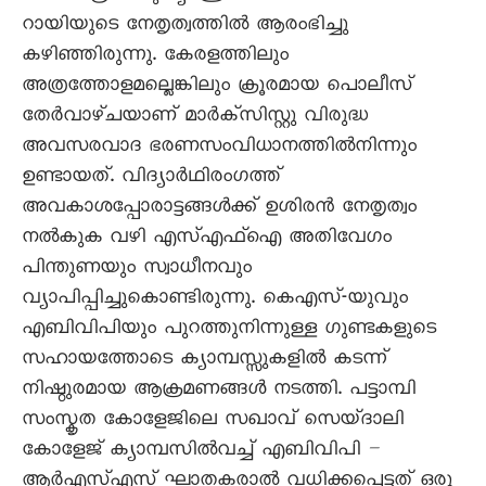
റായിയുടെ നേതൃത്വത്തിൽ ആരംഭിച്ചു
കഴിഞ്ഞിരുന്നു. കേരളത്തിലും
അത്രത്തോളമല്ലെങ്കിലും ക്രൂരമായ പൊലീസ്
തേർവാഴ്ചയാണ് മാർക്സിസ്റ്റു വിരുദ്ധ
അവസരവാദ ഭരണസംവിധാനത്തിൽനിന്നും
ഉണ്ടായത്. വിദ്യാർഥിരംഗത്ത്
അവകാശപ്പോരാട്ടങ്ങൾക്ക് ഉശിരൻ നേതൃത്വം
നൽകുക വഴി എസ്എഫ്ഐ അതിവേഗം
പിന്തുണയും സ്വാധീനവും
വ്യാപിപ്പിച്ചുകൊണ്ടിരുന്നു. കെഎസ്-യുവും
എബിവിപിയും പുറത്തുനിന്നുള്ള ഗുണ്ടകളുടെ
സഹായത്തോടെ ക്യാമ്പസ്സുകളിൽ കടന്ന്
നിഷ്ഠുരമായ ആക്രമണങ്ങൾ നടത്തി. പട്ടാമ്പി
സംസ്കൃത കോളേജിലെ സഖാവ് സെയ്ദാലി
കോളേജ് ക്യാമ്പസിൽവച്ച് എബിവിപി –
ആർഎസ്എസ് ഘാതകരാൽ വധിക്കപ്പെട്ടത് ഒരു