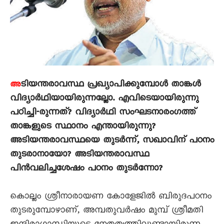
ടിയന്തരാവസ്ഥ പ്രഖ്യാപിക്കുമ്പോൾ താങ്കൾ
അ
വിദ്യാർഥിയായിരുന്നല്ലോ. എവിടെയായിരുന്നു
പഠിച്ചി-രുന്നത്? വിദ്യാർഥി സംഘടനാരംഗത്ത്
താങ്കളുടെ സ്ഥാനം എന്തായിരുന്നു?
അടിയന്തരാവസ്ഥയെ തുടർന്ന്, സഖാവിന് പഠനം
തുടരാനായോ? അടിയന്തരാവസ്ഥ
പിൻവലിച്ചശേഷം പഠനം തുടർന്നോ?
കൊല്ലം ശ്രീനാരായണ കോളേജിൽ ബിരുദപഠനം
തുടരുമ്പോഴാണ്, അമ്പതുവർഷം മുമ്പ് ശ്രീമതി