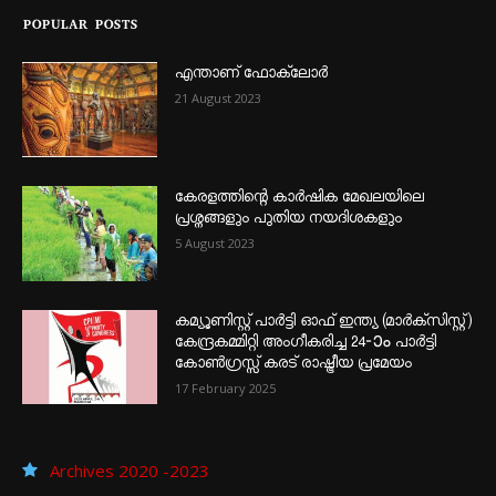
POPULAR POSTS
എന്താണ്‌ ഫോക്‌ലോർ
21 August 2023
കേരളത്തിന്റെ കാർഷിക മേഖലയിലെ
പ്രശ്നങ്ങളും പുതിയ നയദിശകളും
5 August 2023
കമ്യൂണിസ്റ്റ് പാർട്ടി ഓഫ് ഇന്ത്യ (മാർക്സിസ്റ്റ്)
കേന്ദ്രകമ്മിറ്റി അംഗീകരിച്ച 24‐ാം പാർട്ടി
കോൺഗ്രസ്സ് കരട് രാഷ്ട്രീയ പ്രമേയം
17 February 2025
Archives 2020 -2023