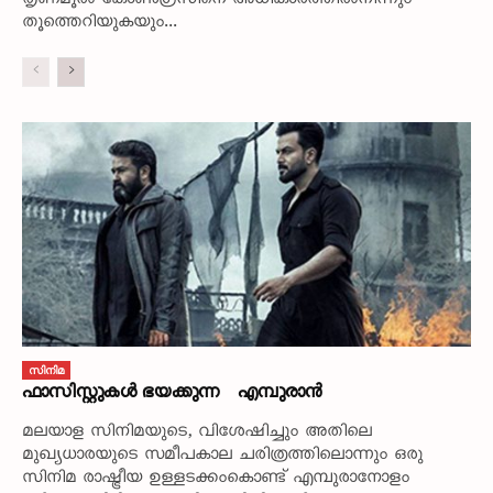
തൃണമൂൽ കോൺഗ്രസിനെ അധികാരത്തിൽനിന്നും
തൂത്തെറിയുകയും...
സിനിമ
ഫാസിസ്റ്റുകൾ ഭയക്കുന്ന എമ്പുരാൻ
മലയാള സിനിമയുടെ, വിശേഷിച്ചും അതിലെ
മുഖ്യധാരയുടെ സമീപകാല ചരിത്രത്തിലൊന്നും ഒരു
സിനിമ രാഷ്ട്രീയ ഉള്ളടക്കംകൊണ്ട് എമ്പുരാനോളം