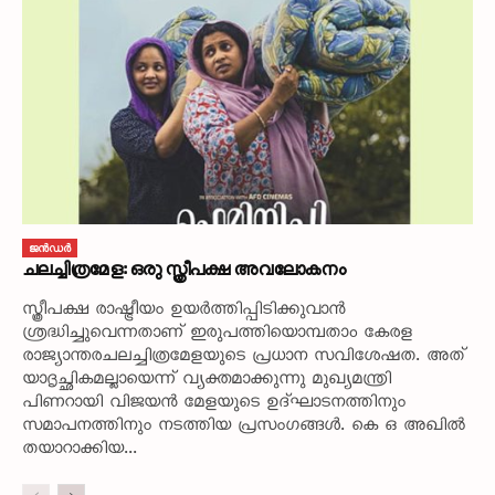
ജൻഡർ
ചലച്ചിത്രമേള: ഒരു സ്ത്രീപക്ഷ അവലോകനം
സ്ത്രീപക്ഷ രാഷ്ട്രീയം ഉയർത്തിപ്പിടിക്കുവാൻ
ശ്രദ്ധിച്ചുവെന്നതാണ് ഇരുപത്തിയൊമ്പതാം കേരള
രാജ്യാന്തരചലച്ചിത്രമേളയുടെ പ്രധാന സവിശേഷത. അത്
യാദൃച്ഛികമല്ലായെന്ന് വ്യക്തമാക്കുന്നു മുഖ്യമന്ത്രി
പിണറായി വിജയൻ മേളയുടെ ഉദ്‌ഘാടനത്തിനും
സമാപനത്തിനും നടത്തിയ പ്രസംഗങ്ങൾ. കെ ഒ അഖിൽ
തയാറാക്കിയ...