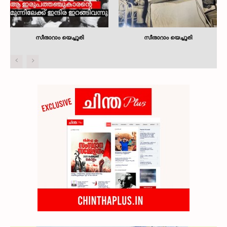
സീതാറാം യെച്ചൂരി
സീതാറാം യെച്ചൂരി