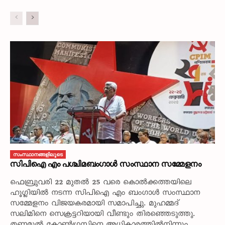
സംസ്ഥാനങ്ങളിലൂടെ
സിപിഐ എം പശ്ചിമബംഗാൾ സംസ്ഥാന സമ്മേളനം
ഫെബ്രുവരി 22 മുതൽ 25 വരെ കൊൽക്കത്തയിലെ
ഹൂഗ്ലിയിൽ നടന്ന സിപിഐ എം ബംഗാൾ സംസ്ഥാന
സമ്മേളനം വിജയകരമായി സമാപിച്ചു. മുഹമ്മദ്‌
സലിമിനെ സെക്രട്ടറിയായി വീണ്ടും തിരഞ്ഞെടുത്തു.