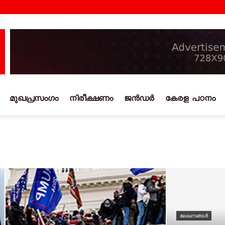
മുഖപ്രസംഗം
നിരീക്ഷണം
ജൻഡർ
കേരള പഠനം
ലേഖനങ്ങൾ