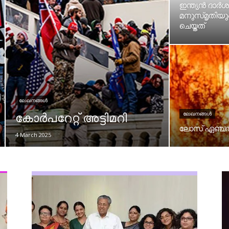
ഇന്ത്യൻ ദാർ
മനുസ്മൃതിയു
ചെയ്തത്
ലേഖനങ്ങൾ
ലേഖനങ്ങൾ
കോർപറേറ്റ് അട്ടിമറി
ലോസ് ഏഞ്ചൽസ
4 March 2025