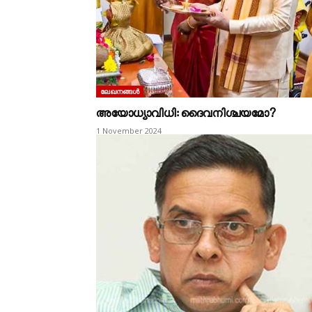
ലേഖനങ്ങൾ
അയോധ്യാവിധി: ദൈവനിശ്ചയമോ?
1 November 2024