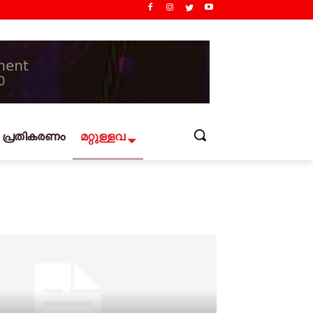
പ്രതികരണം
മറ്റുള്ളവ