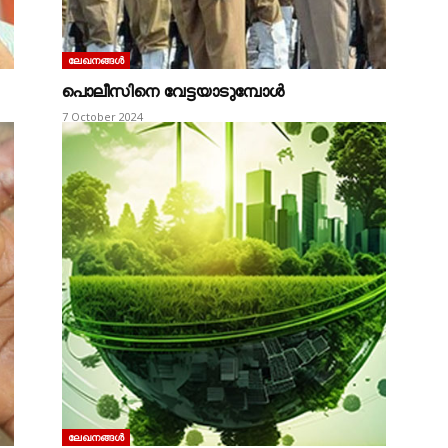
ലേഖനങ്ങൾ
പൊലീസിനെ വേട്ടയാടുമ്പോൾ
7 October 2024
ലേഖനങ്ങൾ