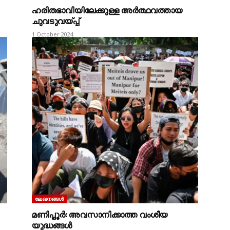
ഹരിതഭാവിയിലേക്കുള്ള അർത്ഥവത്തായ
ചുവടുവയ്പ്പ്
1 October 2024
ലേഖനങ്ങൾ
മണിപ്പൂർ: അവസാനിക്കാത്ത വംശീയ
യുദ്ധങ്ങൾ