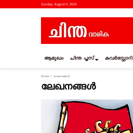
Sunday, August 9, 2026
ആമുഖം
ചിന്ത പ്ലസ്
കവര്‍സ്റ്റോറി
Home
ലേഖനങ്ങൾ
ലേഖനങ്ങൾ