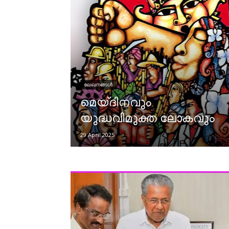
ലേഖനങ്ങൾ
മെയ്ദിനവും
യുദ്ധവിമുക്ത ലോകവും
29 April 2025