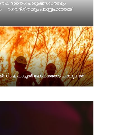
ശനിക ദുരന്തം: പുരുഷസൂക്തവും
ം ഭഗവദ്ഗീതയും പരബ്രഹ്മത്തോട്
ിലെ കാട്ടുതീ ലോകത്തോട് പറയുന്നത്