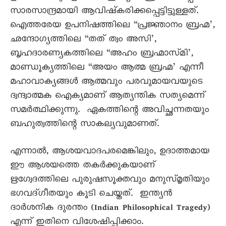
സാരസാന്ദ്രമായി ആവിഷ്‌കരിക്കപ്പെട്ടിട്ടുള്ളത്.
ഐത്തരേയ ഉപനിഷത്തിലെ “പ്രജ്ഞാനം ബ്രഹ്മ’,
ഛന്ദോഗ്യത്തിലെ “തത് ത്വം അസി’,
ബൃഹദാരണ്യകത്തിലെ “അഹം ബ്രഹ്മാസ്മി’,
മാണ്ഡൂക്യത്തിലെ “അയം ആത്മ ബ്രഹ്മ’ എന്നീ
മഹാവാക്യങ്ങൾ ആത്മവും പരവുമായവയുടെ
ദ്വന്ദ്വാത്മക ഐക്യമാണ് ആത്യന്തിക സത്യമെന്ന്
സമർത്ഥിക്കുന്നു. ഏകത്തിന്റെ അവിച്ഛന്നതയും
ബഹുത്വത്തിന്റെ സാകല്യവുമാണത്.
എന്നാൽ, ആശയവാദപരമെങ്കിലും, ഉദാത്തമായ
ഈ ആശയത്തെ തകർക്കുകയാണ്
ഋഗ്വേദത്തിലെ പുരുഷസൂക്തവും മനുസ്മൃതിയും
ഭഗവദ്ഗീതയും കൂടി ചെയ്തത്. ഇന്ത്യൻ
ദാർശനിക ദുരന്തം (Indian Philosophical Tragedy)
എന്ന് ഇതിനെ വിശേഷിപ്പിക്കാം.