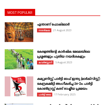
MOST POPULAR
എന്താണ്‌ ഫോക്‌ലോർ
21 August 2023
നാടൻകല
കേരളത്തിന്റെ കാർഷിക മേഖലയിലെ
പ്രശ്നങ്ങളും പുതിയ നയദിശകളും
5 August 2023
കവര്‍സ്റ്റോറി
കമ്യൂണിസ്റ്റ് പാർട്ടി ഓഫ് ഇന്ത്യ (മാർക്സിസ്റ്റ്)
കേന്ദ്രകമ്മിറ്റി അംഗീകരിച്ച 24‐ാം പാർട്ടി
കോൺഗ്രസ്സ് കരട് രാഷ്ട്രീയ പ്രമേയം
17 February 2025
പാർട്ടി രേഖ