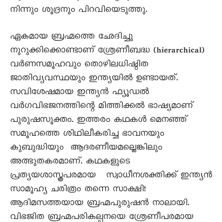
നിന്നും ശൂദ്രനും പിറവിയെടുത്തു.
ഏകമായ ബ്രഹ്മത്തെ ഛേദിച്ചു
നുറുക്കിക്കൊണ്ടാണ് ശ്രേണീബദ്ധ (hierarchical)
വർണസമൂഹവും തൊഴിലധിഷ്ഠിത
ജാതിവ്യവസ്ഥയും ഇന്ത്യയിൽ ഉണ്ടായത്.
സവിശേഷമായ ഇന്ത്യൻ ഫ്യൂഡൽ
വർഗവിഭജനത്തിന്റെ മിത്തിക്കൽ ഭാഷ്യമാണ്
പുരുഷസൂക്തം. ഇത്തരം കഥകൾ മെനഞ്ഞ്
സമൂഹത്തെ ശിഥിലീകരിച്ച ഭാവനയും
കുബുദ്ധിയും ആദരണീയമല്ലെങ്കിലും
അത്ഭുതകരമാണ്. കഥകളുടെ
പ്രത്യയശാസ്ത്രപരമായ സ്വാധീനശക്തിക്ക് ഇന്ത്യൻ
സാമൂഹ്യ ചരിത്രം തന്നെ സാക്ഷി!
ആദിമസത്തയായ ബ്രഹ്മപുരുഷൻ നാലായി.
വിഭജിത ബ്രഹ്മപരികല്പനയെ ശ്രേണീപരമായ