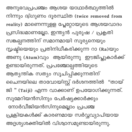
അനുഭവപ്രപഞ്ചം ആശയ യാഥാർത്ഥ്യത്തിൽ
നിന്നും ദ്വിഗുണം ദൂരസ്ഥിത (twice removed from
reality) മാണെന്നുളള പ്ലേറ്റോയുടെ ആശയവാദം
പ്രസിദ്ധമാണല്ലോ. ഇന്ത്യൻ പുരുഷ / പ്രകൃതി
സങ്കല്പനത്തിന് സമാനമായി സൂര്യനെയും
സൃഷ്ടിയെയും പ്രതിനിധീകരിക്കുന്ന റാ (Ra)യും
അണു (Atum)വും ആയിരുന്നു ഈജിപ്തുകാർക്ക്
ഉണ്ടായിരുന്നത്. പ്രപഞ്ചോല്പത്തിയുടെ
ആത്യന്തിക സത്യം സൂചിപ്പിക്കുന്നതിന്
ചൈനയിലെ താവോയിസ്റ്റ് ദർശനത്തിൽ “തായ്
ജി ” (Taiji) എന്ന വാക്കാണ് ഉപയോഗിക്കുന്നത്.
സുമേറിയൻസിനും പേർഷ്യക്കാർക്കും
നോർവീജിയൻസിനുമെല്ലാം പ്രപഞ്ച
പ്രക്രിയകൾക്ക് കാരണമായ സർവ്വവ്യാപിയായ
അദൃശ്യശക്തിയിൽ വിശ്വാസമുണ്ടായിരുന്നു.