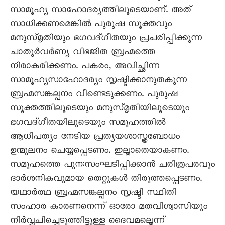
സാമൂഹ്യ സാഹോദര്യത്തിലൂടെയാണ്. അത്
സാധിക്കണമെങ്കിൽ പുരുഷ സൂക്തവും
മനുസ്മൃതിയും ഭഗവദ്ഗീതയും പ്രചരിപ്പിക്കുന്ന
ചാതുർവർണ്യ വിഭജിത ബ്രഹ്മത്തെ
നിരാകരിക്കണം. പകരം, അവിച്ഛിന്ന
സാമൂഹ്യസാഹോദര്യം സൃഷ്ടിക്കാനുതകുന്ന
ബ്രഹ്മസങ്കല്പനം വീണ്ടെടുക്കണം. പുരുഷ
സൂക്തത്തിലൂടെയും മനുസ്മൃതിയിലൂടെയും
ഭഗവദ്ഗീതയിലൂടെയും സമൂഹത്തിൽ
ആധിപത്യം നേടിയ പ്രത്യയശാസ്ത്രബോധം
ഉന്മൂലനം ചെയ്യപ്പെടണം. ഇല്ലാതെയാകണം.
സമൂഹത്തെ പുന:സംഘടിപ്പിക്കാൻ ചരിത്രപരവും
ദാർശനികവുമായ തെറ്റുകൾ തിരുത്തപ്പെടണം.
യഥാർത്ഥ ബ്രഹ്മസങ്കല്പനം സൃഷ്ടി സ്ഥിതി
സംഹാര കാരണനെന്ന് ഓരോ മതവിശ്വാസിയും
നിർവ്വചിച്ചെടുത്തിട്ടുള്ള ദൈവമല്ലെന്ന്