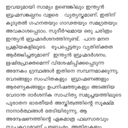
ഇവയുമായി സാമ്യം ഉണ്ടെങ്കിലും ഇന്ത്യൻ
ബ്രഹ്മസങ്കല്പനം വളരെ വ്യത്യസ്തമാണ്. ഇതിന്‌
കൂടുതൽ ഗഹനതയും ഗാഢതയും സമഗ്രതയും
അവകാശപ്പെടാം. സുദീർഘമായ ഒരു ചരിത്രം
ഇന്ത്യൻ ബ്രഹ്മദർശനത്തിനുണ്ട്. പഠന മനന
പ്രക്രിയകളിലൂടെ രൂപപ്പെട്ടതും വ്യതിരിക്തത
ആർജ്ജിച്ചതുമാണ് ഇന്ത്യൻ ബ്രഹ്മദർശനം.
ഋഷിപ്രോക്തമെന്ന് വിശേഷിപ്പിക്കപ്പെടുന്ന
അനേകം ഗ്രന്ഥങ്ങൾ ഇതിനെ സമ്പന്നമാക്കുന്നു.
വേദങ്ങളും സംഹിതകളും ബ്രാഹ്മണങ്ങളും
ആരണ്യകങ്ങളും ഉപനിഷത്തുകളും അടങ്ങിയ
വേദാന്ത ദാർശനിക സാഹിത്യ സമുച്ചയത്തിലൂടെ
പുരാതന ഭാരതീയർ അസ്തിത്വത്തിന്റെ സൂക്ഷ്മ
നാനാർത്ഥങ്ങൾ തേടിയിരുന്നു. ആ
അന്വേഷണത്തിന്റെ ഏകമാത്ര ഫലസാരവും
സൂചകവുമാണ് പരബ്രഹ്മം. അതിരുകളും