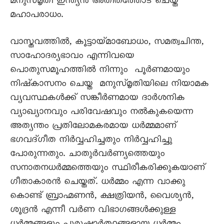
മനുസ്മൃതി ഇന്ത്യൻ അതീതത്തോട് ചെയ്ത
മഹാപരാധം.
വാസ്തവത്തിൽ, കൂട്ടായ്മാബോധം, സമത്വചിന്ത,
സാഹോദര്യഭാവം എന്നിവയെ
പൊതുസമൂഹത്തിൽ നിന്നും പൂർണമായും
നിഷ്‌കാസനം ചെയ്ത മനുസ്മൃതിയിലെ നിയാമക
വ്യവസ്ഥകൾക്ക് സങ്കീർണമായ ദാർശനിക
വ്യാഖ്യാനവും പരിവേഷവും നൽകുകയെന്ന
അത്യന്തം പ്രതിലോമകരമായ ധർമ്മമാണ്
ഭഗവദ്ഗീത നിർവ്വഹിച്ചതും നിർവ്വഹിച്ചു
പോരുന്നതും. ചാതുർവർണ്യത്തെയും
സനാതനധർമ്മത്തെയും സ്ഥിരീകരിക്കുകയാണ്
ഗീതാകാരൻ ചെയ്തത്. ധർമ്മം എന്ന വാക്കു
കൊണ്ട് ബ്രാഹ്മണൻ, ക്ഷത്രിയൻ, വൈശ്യൻ,
ശൂദ്രൻ എന്നീ വർണ വിഭാഗങ്ങൾക്കുള്ള