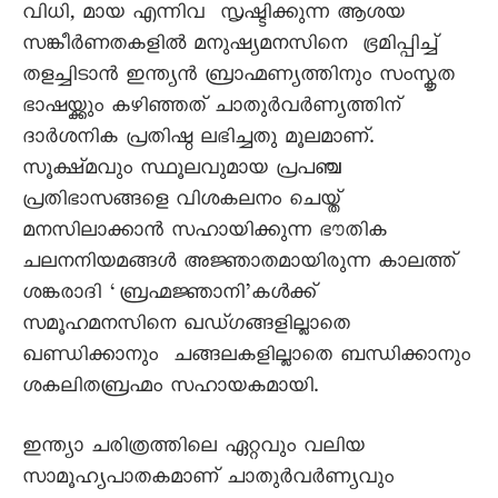
വിധി, മായ എന്നിവ സൃഷ്ടിക്കുന്ന ആശയ
സങ്കീർണതകളിൽ മനുഷ്യമനസിനെ ഭ്രമിപ്പിച്ച്
തളച്ചിടാൻ ഇന്ത്യൻ ബ്രാഹ്മണ്യത്തിനും സംസ്കൃത
ഭാഷയ്ക്കും കഴിഞ്ഞത് ചാതുർവർണ്യത്തിന്
ദാർശനിക പ്രതിഷ്ഠ ലഭിച്ചതു മൂലമാണ്.
സൂക്ഷ്മവും സ്ഥൂലവുമായ പ്രപഞ്ച
പ്രതിഭാസങ്ങളെ വിശകലനം ചെയ്ത്
മനസിലാക്കാൻ സഹായിക്കുന്ന ഭൗതിക
ചലനനിയമങ്ങൾ അജ്ഞാതമായിരുന്ന കാലത്ത്
ശങ്കരാദി ‘ബ്രഹ്മജ്ഞാനി’കൾക്ക്
സമൂഹമനസിനെ ഖഡ്ഗങ്ങളില്ലാതെ
ഖണ്ഡിക്കാനും ചങ്ങലകളില്ലാതെ ബന്ധിക്കാനും
ശകലിതബ്രഹ്മം സഹായകമായി.
ഇന്ത്യാ ചരിത്രത്തിലെ ഏറ്റവും വലിയ
സാമൂഹ്യപാതകമാണ് ചാതുർവർണ്യവും