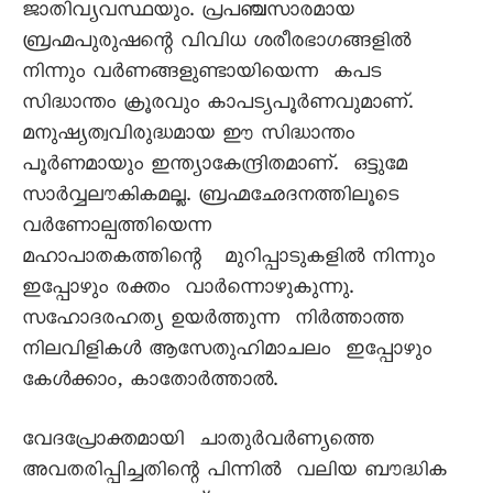
ജാതിവ്യവസ്ഥയും. പ്രപഞ്ചസാരമായ
ബ്രഹ്മപുരുഷന്റെ വിവിധ ശരീരഭാഗങ്ങളിൽ
നിന്നും വർണങ്ങളുണ്ടായിയെന്ന കപട
സിദ്ധാന്തം ക്രൂരവും കാപട്യപൂർണവുമാണ്.
മനുഷ്യത്വവിരുദ്ധമായ ഈ സിദ്ധാന്തം
പൂർണമായും ഇന്ത്യാകേന്ദ്രിതമാണ്. ഒട്ടുമേ
സാർവ്വലൗകികമല്ല. ബ്രഹ്മഛേദനത്തിലൂടെ
വർണോല്പത്തിയെന്ന
മഹാപാതകത്തിന്റെ മുറിപ്പാടുകളിൽ നിന്നും
ഇപ്പോഴും രക്തം വാർന്നൊഴുകുന്നു.
സഹോദരഹത്യ ഉയർത്തുന്ന നിർത്താത്ത
നിലവിളികൾ ആസേതുഹിമാചലം ഇപ്പോഴും
കേൾക്കാം, കാതോർത്താൽ.
വേദപ്രോക്തമായി ചാതുർവർണ്യത്തെ
അവതരിപ്പിച്ചതിന്റെ പിന്നിൽ വലിയ ബൗദ്ധിക