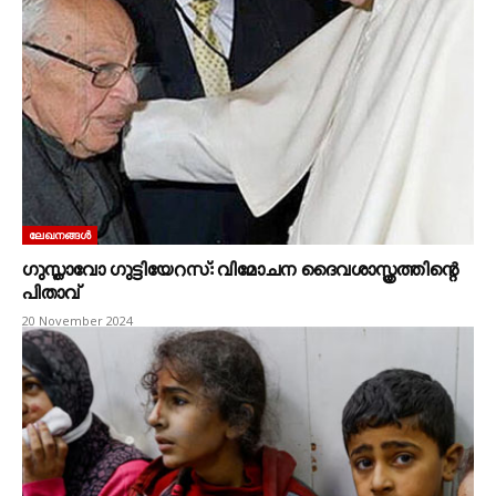
ലേഖനങ്ങൾ
ഗുസ്താവോ ഗുട്ടിയേറസ്: വിമോചന ദൈവശാസ്ത്രത്തിന്റെ
പിതാവ്
20 November 2024