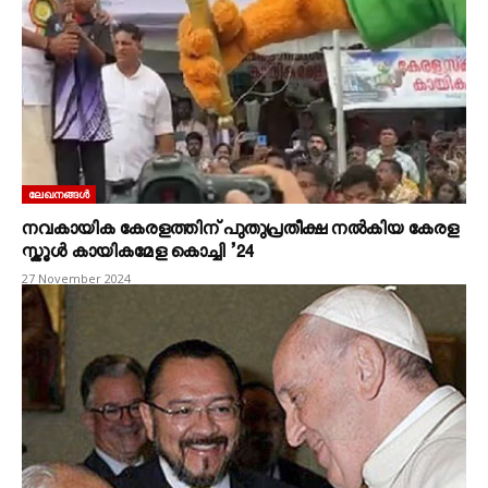
ലേഖനങ്ങൾ
നവകായിക കേരളത്തിന് പുതുപ്രതീക്ഷ നൽകിയ കേരള
സ്കൂൾ കായികമേള കൊച്ചി ’24
27 November 2024