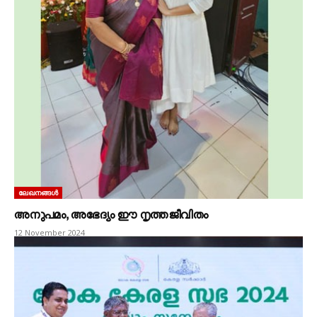
ലേഖനങ്ങൾ
അനുപമം, അഭേദ്യം ഈ നൃത്തജീവിതം
12 November 2024