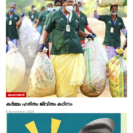
ലേഖനങ്ങൾ
കർമ്മം ഹരിതം ജീവിതം കഠിനം
8 November 2024