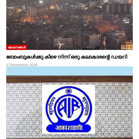
ലേഖനങ്ങൾ
ബോംബുകൾക്കു കീഴെ നിന്ന് ഒരു കലാകാരന്റെ ഡയറി
27 November 2024