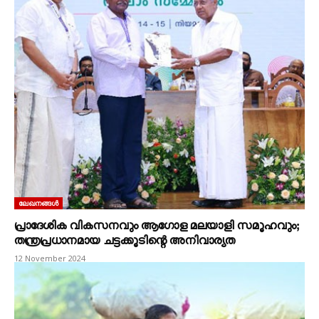
ലേഖനങ്ങൾ
പ്രാദേശിക വികസനവും ആഗോള മലയാളി സമൂഹവും;
തന്ത്രപ്രധാനമായ ചട്ടക്കൂടിന്റെ അനിവാര്യത
12 November 2024