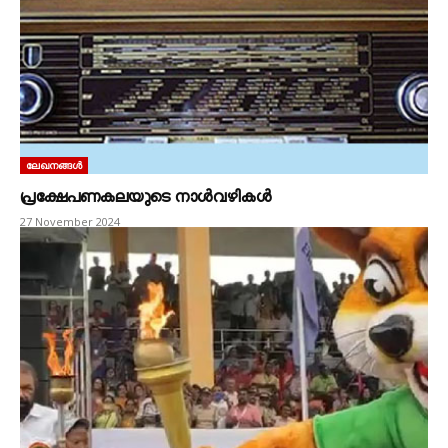
ലേഖനങ്ങൾ
പ്രക്ഷേപണകലയുടെ നാൾവഴികൾ
27 November 2024