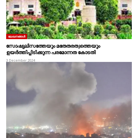
ലേഖനങ്ങൾ
സോഷ്യലിസത്തേയും മതേതരത്വത്തെയും
ഉയർത്തിപ്പിടിക്കുന്ന പരമോന്നത കോടതി
3 December 2024