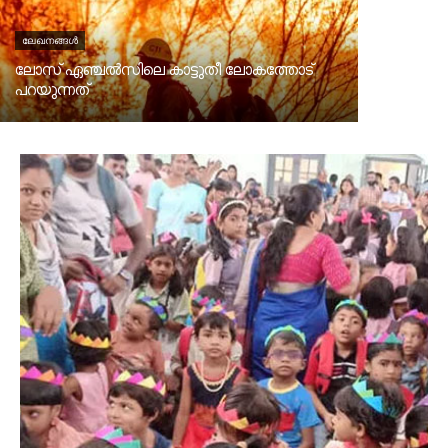
ലേഖനങ്ങൾ
ലോസ് ഏഞ്ചൽസിലെ കാട്ടുതീ ലോകത്തോട്
പറയുന്നത്