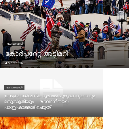
ലേഖനങ്ങൾ
കോർപറേറ്റ് അട്ടിമറി
4 March 2025
ലേഖനങ്ങൾ
ഇന്ത്യൻ ദാർശനിക ദുരന്തം: പുരുഷസൂക്തവും
മനുസ്മൃതിയും ഭഗവദ്ഗീതയും
പരബ്രഹ്മത്തോട് ചെയ്തത്