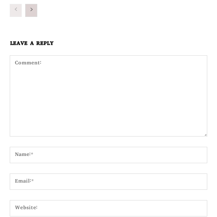
LEAVE A REPLY
Comment:
Nam
Emai
Webs