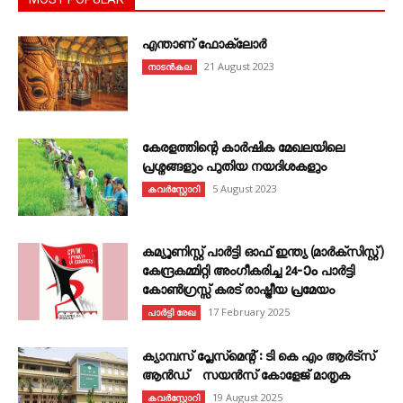
എന്താണ്‌ ഫോക്‌ലോർ
21 August 2023
നാടൻകല
കേരളത്തിന്റെ കാർഷിക മേഖലയിലെ
പ്രശ്നങ്ങളും പുതിയ നയദിശകളും
5 August 2023
കവര്‍സ്റ്റോറി
കമ്യൂണിസ്റ്റ് പാർട്ടി ഓഫ് ഇന്ത്യ (മാർക്സിസ്റ്റ്)
കേന്ദ്രകമ്മിറ്റി അംഗീകരിച്ച 24‐ാം പാർട്ടി
കോൺഗ്രസ്സ് കരട് രാഷ്ട്രീയ പ്രമേയം
17 February 2025
പാർട്ടി രേഖ
ക്യാമ്പസ് പ്ലേസ്മെന്റ് : ടി കെ എം ആർട്സ്
ആൻഡ് സയൻസ് കോളേജ് മാതൃക
19 August 2025
കവര്‍സ്റ്റോറി