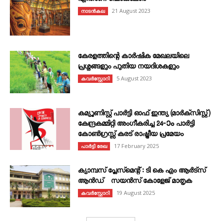
എന്താണ്‌ ഫോക്‌ലോർ
21 August 2023
നാടൻകല
കേരളത്തിന്റെ കാർഷിക മേഖലയിലെ
പ്രശ്നങ്ങളും പുതിയ നയദിശകളും
5 August 2023
കവര്‍സ്റ്റോറി
കമ്യൂണിസ്റ്റ് പാർട്ടി ഓഫ് ഇന്ത്യ (മാർക്സിസ്റ്റ്)
കേന്ദ്രകമ്മിറ്റി അംഗീകരിച്ച 24‐ാം പാർട്ടി
കോൺഗ്രസ്സ് കരട് രാഷ്ട്രീയ പ്രമേയം
17 February 2025
പാർട്ടി രേഖ
ക്യാമ്പസ് പ്ലേസ്മെന്റ് : ടി കെ എം ആർട്സ്
ആൻഡ് സയൻസ് കോളേജ് മാതൃക
19 August 2025
കവര്‍സ്റ്റോറി