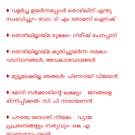
♦ വളർച്ച ഉയർന്നപ്പോൾ തൊഴിലിന്‌ എന്തു
സംഭവിച്ചു?‐ ഡോ. ടി എം തോമസ്‌ ഐസക്‌
♦ തൊഴിലില്ലായ്‌മ രൂക്ഷം‐ ഗിരീഷ്‌ ചേനപ്പാടി
♦ തൊഴിലില്ലായ്‌മ കുതിച്ചുയർന്ന ദശകം;
വാഗ്‌ദാനങ്ങൾ, അവകാശവാദങ്ങൾ
♦ മുട്ടുമടക്കില്ല ഞങ്ങൾ‐ പിണറായി വിജയൻ
♦ മോദി സർക്കാരിന്റെ ലക്ഷ്യം ജനങ്ങളെ
ഭിന്നിപ്പിക്കൽ‐ സി പി നാരായണൻ
♦ പൗരത്വ ഭേദഗതി നിയമം വ്യാജ
പ്രചരണങ്ങളും സത്യവും‐ കെ എ