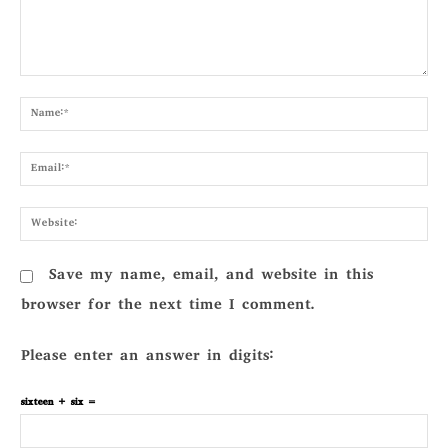
Comment:
Nam
Emai
Webs
Save my name, email, and website in this
browser for the next time I comment.
Please enter an answer in digits:
sixteen + six =