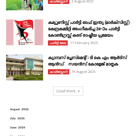
5 August 2023
കവര്‍സ്റ്റോറി
കമ്യൂണിസ്റ്റ് പാർട്ടി ഓഫ് ഇന്ത്യ (മാർക്സിസ്റ്റ്)
കേന്ദ്രകമ്മിറ്റി അംഗീകരിച്ച 24‐ാം പാർട്ടി
കോൺഗ്രസ്സ് കരട് രാഷ്ട്രീയ പ്രമേയം
17 February 2025
പാർട്ടി രേഖ
ക്യാമ്പസ് പ്ലേസ്മെന്റ് : ടി കെ എം ആർട്സ്
ആൻഡ് സയൻസ് കോളേജ് മാതൃക
19 August 2025
കവര്‍സ്റ്റോറി
Load more
August 2026
July 2026
June 2026