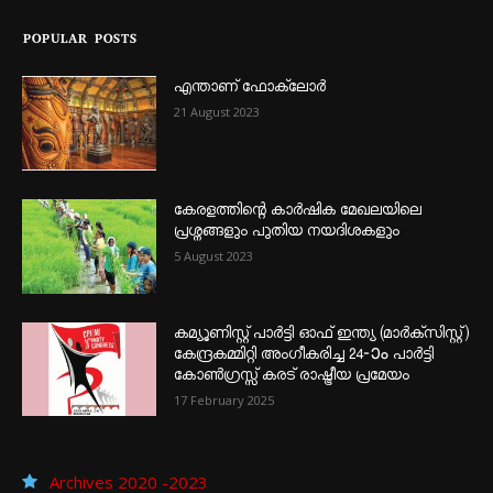
POPULAR POSTS
എന്താണ്‌ ഫോക്‌ലോർ
21 August 2023
കേരളത്തിന്റെ കാർഷിക മേഖലയിലെ
പ്രശ്നങ്ങളും പുതിയ നയദിശകളും
5 August 2023
കമ്യൂണിസ്റ്റ് പാർട്ടി ഓഫ് ഇന്ത്യ (മാർക്സിസ്റ്റ്)
കേന്ദ്രകമ്മിറ്റി അംഗീകരിച്ച 24‐ാം പാർട്ടി
കോൺഗ്രസ്സ് കരട് രാഷ്ട്രീയ പ്രമേയം
17 February 2025
Archives 2020 -2023