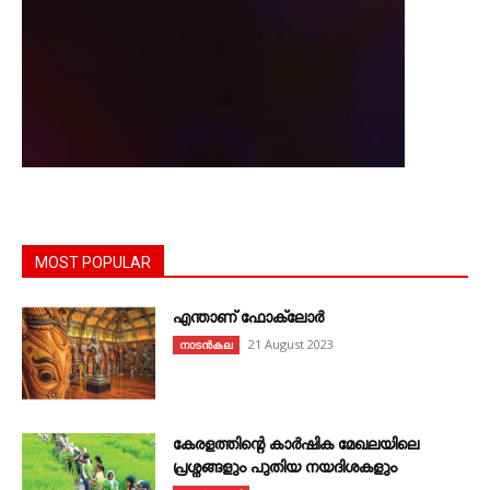
MOST POPULAR
എന്താണ്‌ ഫോക്‌ലോർ
21 August 2023
നാടൻകല
കേരളത്തിന്റെ കാർഷിക മേഖലയിലെ
പ്രശ്നങ്ങളും പുതിയ നയദിശകളും