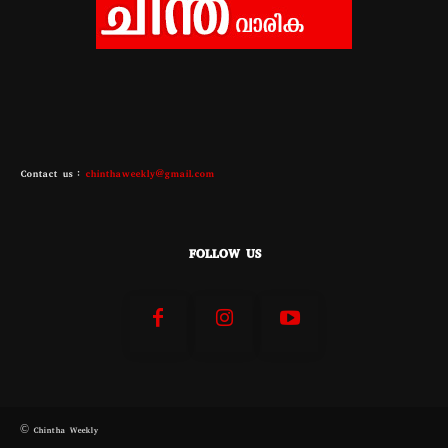
Contact us :
chinthaweekly@gmail.com
FOLLOW US
© Chintha Weekly