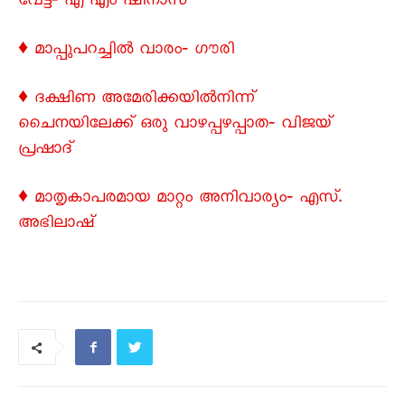
വേട്ട‐ എ എം ഷിനാസ്
♦ മാപ്പുപറച്ചിൽ വാരം‐ ഗൗരി
♦ ദക്ഷിണ അമേരിക്കയിൽനിന്ന്
ചെെനയിലേക്ക് ഒരു വാഴപ്പഴപ്പാത‐ വിജയ്
പ്രഷാദ്
♦ മാതൃകാപരമായ മാറ്റം അനിവാര്യം‐ എസ്.
അഭിലാഷ്