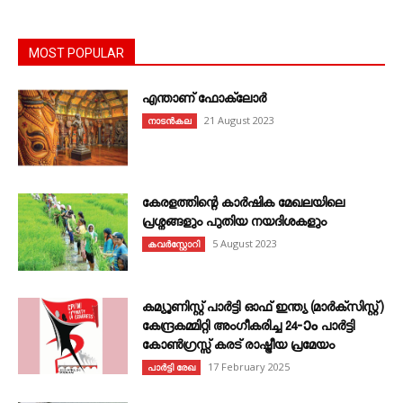
MOST POPULAR
എന്താണ്‌ ഫോക്‌ലോർ
21 August 2023
നാടൻകല
കേരളത്തിന്റെ കാർഷിക മേഖലയിലെ
പ്രശ്നങ്ങളും പുതിയ നയദിശകളും
5 August 2023
കവര്‍സ്റ്റോറി
കമ്യൂണിസ്റ്റ് പാർട്ടി ഓഫ് ഇന്ത്യ (മാർക്സിസ്റ്റ്)
കേന്ദ്രകമ്മിറ്റി അംഗീകരിച്ച 24‐ാം പാർട്ടി
കോൺഗ്രസ്സ് കരട് രാഷ്ട്രീയ പ്രമേയം
17 February 2025
പാർട്ടി രേഖ