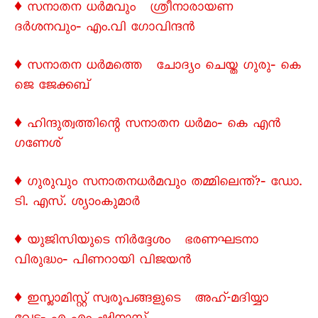
♦ സനാതന ധര്‍മവും ശ്രീനാരായണ
ദര്‍ശനവും‐ എം.വി ഗോവിന്ദന്‍
♦ സനാതന ധർമത്തെ ചോദ്യം ചെയ്ത ഗുരു‐ കെ
ജെ ജേക്കബ്
♦ ഹിന്ദുത്വത്തിന്റെ സനാതന ധർമം‐ കെ എൻ
ഗണേശ്
♦ ഗുരുവും സനാതനധർമവും തമ്മിലെന്ത്?‐ ഡോ.
ടി. എസ്. ശ്യാംകുമാർ
♦ യുജിസിയുടെ നിർദ്ദേശം ഭരണഘടനാ
വിരുദ്ധം‐ പിണറായി വിജയൻ
♦ ഇസ്ലാമിസ്റ്റ് സ്വരൂപങ്ങളുടെ അഹ്-മദിയ്യാ