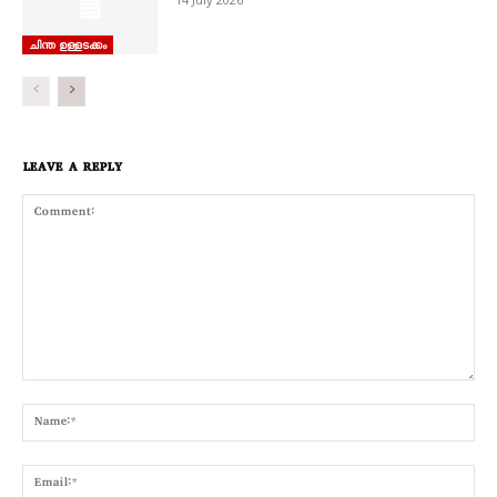
ചിന്ത ഉള്ളടക്കം
LEAVE A REPLY
Comment:
Nam
Emai