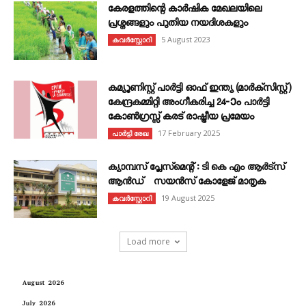
കേരളത്തിന്റെ കാർഷിക മേഖലയിലെ
പ്രശ്നങ്ങളും പുതിയ നയദിശകളും
5 August 2023
കവര്‍സ്റ്റോറി
കമ്യൂണിസ്റ്റ് പാർട്ടി ഓഫ് ഇന്ത്യ (മാർക്സിസ്റ്റ്)
കേന്ദ്രകമ്മിറ്റി അംഗീകരിച്ച 24‐ാം പാർട്ടി
കോൺഗ്രസ്സ് കരട് രാഷ്ട്രീയ പ്രമേയം
17 February 2025
പാർട്ടി രേഖ
ക്യാമ്പസ് പ്ലേസ്മെന്റ് : ടി കെ എം ആർട്സ്
ആൻഡ് സയൻസ് കോളേജ് മാതൃക
19 August 2025
കവര്‍സ്റ്റോറി
Load more
August 2026
July 2026