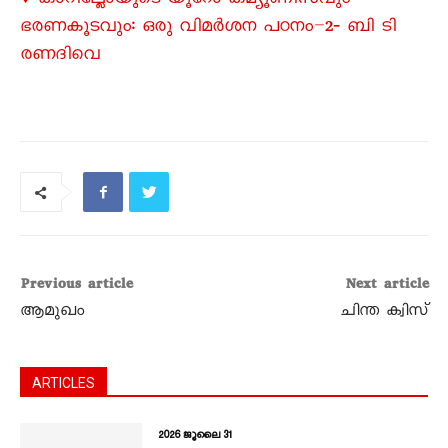
♦ കാറില്ലോയുടെ യൂറോ കമ്യൂണിസവും
ഭരണകൂടവും: ഒരു വിമർശന പഠനം–2‐ ബി ടി
രണദിവെ
Previous article
Next article
ആമുഖം
ചിന്ത ക്വിസ്
ARTICLES
2026 ജൂലൈ 31