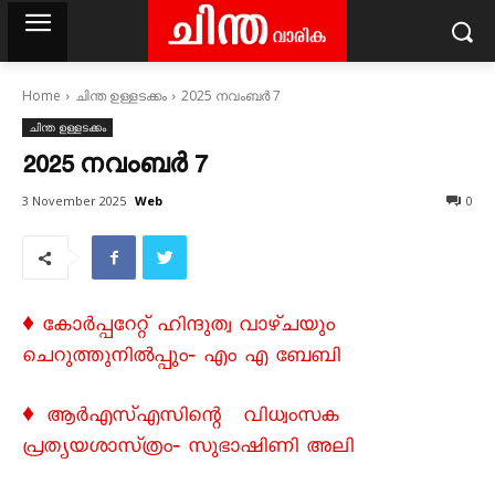
Home
ചിന്ത ഉള്ളടക്കം
2025 നവംബർ 7
ചിന്ത ഉള്ളടക്കം
2025 നവംബർ 7
Web
3 November 2025
0
♦ കോർപ്പറേറ്റ് ഹിന്ദുത്വ വാഴ്ചയും
ചെറുത്തുനിൽപ്പും‐ എം എ ബേബി
♦ ആർഎസ്‌എസിന്റെ വിധ്വംസക
പ്രത്യയശാസ്‌ത്രം‐ സുഭാഷിണി അലി