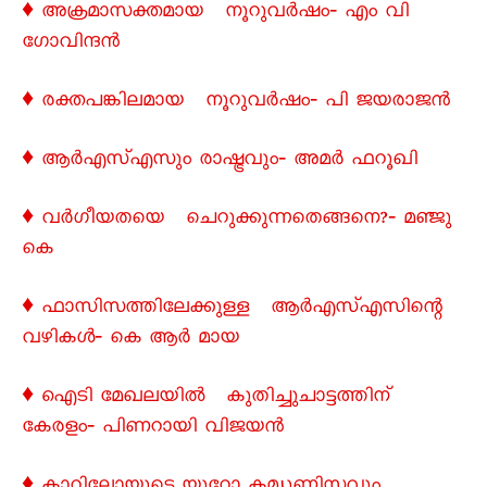
♦ അക്രമാസക്തമായ നൂറുവര്‍ഷം‐ എം വി
ഗോവിന്ദൻ
♦ രക്തപങ്കിലമായ നൂറുവർഷം‐ പി ജയരാജൻ
♦ ആർഎസ്എസും രാഷ്ട്രവും‐ അമർ ഫറൂഖി
♦ വർഗീയതയെ ചെറുക്കുന്നതെങ്ങനെ?‐ മഞ്ജു
കെ
♦ ഫാസിസത്തിലേക്കുള്ള ആർഎസ്എസിന്റെ
വഴികൾ‐ കെ ആർ മായ
♦ ഐടി മേഖലയിൽ കുതിച്ചുചാട്ടത്തിന്
കേരളം‐ പിണറായി വിജയൻ