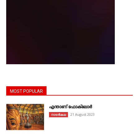
MOST POPULAR
എന്താണ്‌ ഫോക്‌ലോർ
21 August 2023
നാടൻകല