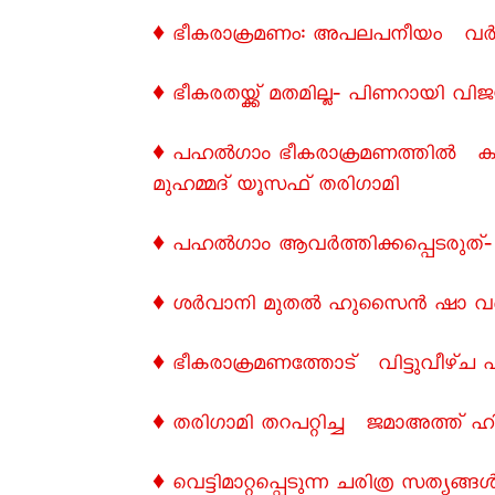
♦ ഭീകരാക്രമണം: അപലപനീയം വ
♦ ഭീകരതയ്ക്ക് മതമില്ല‐ പിണറായി 
♦ പഹൽഗാം ഭീകരാക്രമണത്തിൽ കാശ്
മുഹമ്മദ് യൂസഫ് തരിഗാമി
♦ പഹൽഗാം ആവർത്തിക്കപ്പെടരുത്
♦ ശർവാനി മുതൽ ഹുസൈൻ ഷാ വരെ
♦ ഭീകരാക്രമണത്തോട് വിട്ടുവീഴ്ച പ
♦ തരിഗാമി തറപറ്റിച്ച ജമാഅത്ത് ഹ
♦ വെട്ടിമാറ്റപ്പെടുന്ന ചരിത്ര സത്യങ്