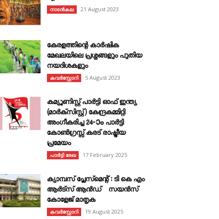
21 August 2023
നാടൻകല
കേരളത്തിന്റെ കാർഷിക
മേഖലയിലെ പ്രശ്നങ്ങളും പുതിയ
നയദിശകളും
5 August 2023
കവര്‍സ്റ്റോറി
കമ്യൂണിസ്റ്റ് പാർട്ടി ഓഫ് ഇന്ത്യ
(മാർക്സിസ്റ്റ്) കേന്ദ്രകമ്മിറ്റി
അംഗീകരിച്ച 24‐ാം പാർട്ടി
കോൺഗ്രസ്സ് കരട് രാഷ്ട്രീയ
പ്രമേയം
17 February 2025
പാർട്ടി രേഖ
ക്യാമ്പസ് പ്ലേസ്മെന്റ് : ടി കെ എം
ആർട്സ് ആൻഡ് സയൻസ്
കോളേജ് മാതൃക
19 August 2025
കവര്‍സ്റ്റോറി