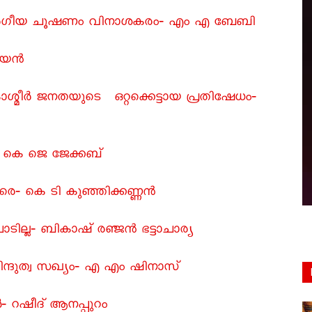
ർഗീയ ചൂഷണം വിനാശകരം‐ എം എ ബേബി
വിജയൻ
മീർ ജനതയുടെ ഒറ്റക്കെട്ടായ പ്രതിഷേധം‐
‐ കെ ജെ ജേക്കബ്
‐ കെ ടി കുഞ്ഞിക്കണ്ണൻ
ാടില്ല‐ ബികാഷ് രഞ്ജൻ ഭട്ടാചാര്യ
ിന്ദുത്വ സഖ്യം‐ എ എം ഷിനാസ്
ങൾ‐ റഷീദ്‌ ആനപ്പുറം