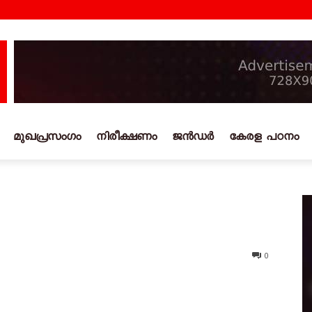
മുഖപ്രസംഗം
നിരീക്ഷണം
ജൻഡർ
കേരള പഠനം
0