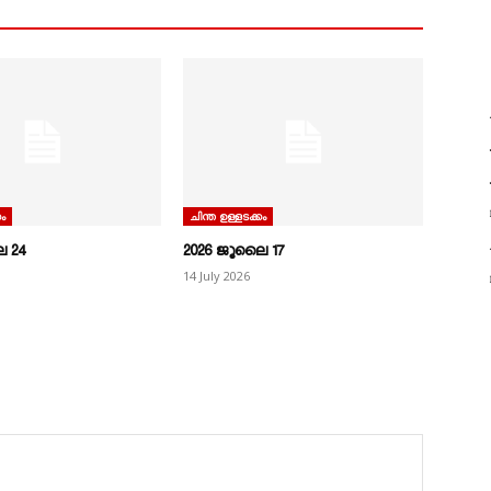
ം
ചിന്ത ഉള്ളടക്കം
 24
2026 ജൂലൈ 17
14 July 2026