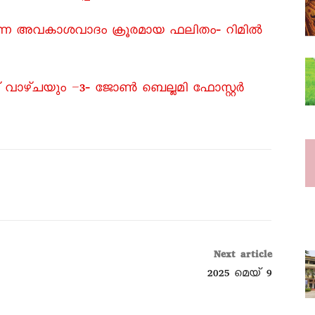
 എന്ന അവകാശവാദം ക്രൂരമായ ഫലിതം‐ റിമിൽ
വാഴ്ചയും –3‐ ജോൺ ബെല്ലമി ഫോസ്റ്റർ
Next article
2025 മെയ്‌ 9