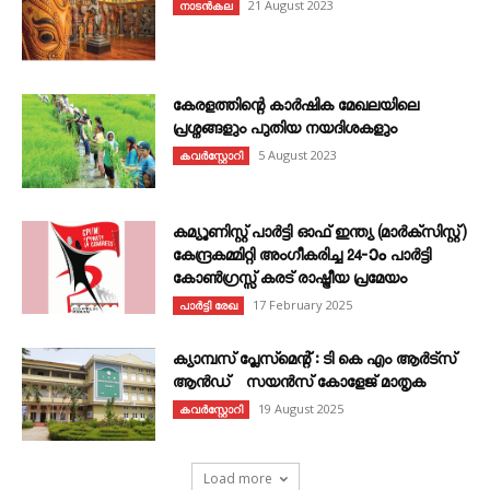
21 August 2023
നാടൻകല
കേരളത്തിന്റെ കാർഷിക മേഖലയിലെ
പ്രശ്നങ്ങളും പുതിയ നയദിശകളും
5 August 2023
കവര്‍സ്റ്റോറി
കമ്യൂണിസ്റ്റ് പാർട്ടി ഓഫ് ഇന്ത്യ (മാർക്സിസ്റ്റ്)
കേന്ദ്രകമ്മിറ്റി അംഗീകരിച്ച 24‐ാം പാർട്ടി
കോൺഗ്രസ്സ് കരട് രാഷ്ട്രീയ പ്രമേയം
17 February 2025
പാർട്ടി രേഖ
ക്യാമ്പസ് പ്ലേസ്മെന്റ് : ടി കെ എം ആർട്സ്
ആൻഡ് സയൻസ് കോളേജ് മാതൃക
19 August 2025
കവര്‍സ്റ്റോറി
Load more