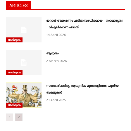
ARTICLES
ഇറാൻ ആക്രമണം ചരിത്രബന്ധിതമായ സാമ്രാജ്യത്വ
വിപുലീകരണ പദ്ധതി
14 April 2026
അഭിമുഖം
ആമുഖം
2 March 2026
അഭിമുഖം
സാങ്കേതികവിദ്യ, ആധുനിക മുതലാളിത്തം, പുതിയ
ബദലുകൾ
29 April 2025
അഭിമുഖം