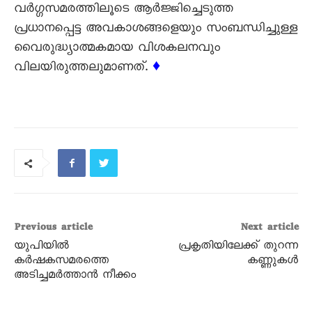
വർഗ്ഗസമരത്തിലൂടെ ആർജ്ജിച്ചെടുത്ത
പ്രധാനപ്പെട്ട അവകാശങ്ങളെയും സംബന്ധിച്ചുള്ള
വൈരുദ്ധ്യാത്മകമായ വിശകലനവും
വിലയിരുത്തലുമാണത്.
♦
Previous article
Next article
യുപിയിൽ
പ്രകൃതിയിലേക്ക്‌ തുറന്ന
കർഷകസമരത്തെ
കണ്ണുകൾ
അടിച്ചമർത്താൻ നീക്കം