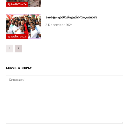
മുഖപ്രസംഗം
കേരളം എൽഡിഎഫിനൊപ്പംതന്നെ
2 December 2024
മുഖപ്രസംഗം
LEAVE A REPLY
Comment: