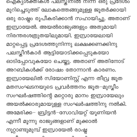
ഐക്യശക്തികൾ പലസ്തീനിൽ നിന്ന് ഒരു പ്രദേശം
മുറിച്ചെടുത്ത് ലോകത്തെങ്ങുമുള്ള ജൂതർക്കായി
ഒരു രാഷ്ട്രം രൂപീകരിക്കാൻ സഹായിച്ചു. അതാണ്
ഇസ്രായേൽ. അയൽരാജ്യങ്ങളും അതുമായി
നിരന്തരശത്രുതയിലുമായി. ഇസ്രായേലായി
മാറ്റപ്പെട്ട പ്രദേശത്തുനിന്നു ലക്ഷക്കണക്കിനു
പലസ്തീൻകാർ ആട്ടിയോടിക്കപ്പെടുകയോ
ഓടിപ്പോവുകയോ ചെയ്തു. അതാണ് അതിനോട്
അറബികൾക്ക് രോഷം തോന്നാൻ കാരണം.
ഇസ്രായേലിൽ സിയോണിസ്റ്റ് എന്ന തീവ്ര ജൂത
മതസംഘടനയുടെ പ്രവർത്തനം ജൂത–മുസ്ലീം
സംഘർഷത്തിന്റെ മറ്റൊരു മാനം ഇസ്രായേലും
അയൽക്കാരുമായുള്ള സംഘർഷത്തിനു നൽകി.
അമേരിക്ക– ബ്രിട്ടൻ–സോവിയറ്റ് യൂണിയൻ
എന്നീ മൂന്നു രാജ്യങ്ങളാണ് മുക്കാൽ
നൂറ്റാണ്ടുമുമ്പ് ഇസ്രായേൽ രാഷ്ട്ര