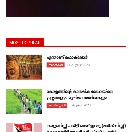
MOST POPULAR
എന്താണ്‌ ഫോക്‌ലോർ
21 August 2023
നാടൻകല
കേരളത്തിന്റെ കാർഷിക മേഖലയിലെ
പ്രശ്നങ്ങളും പുതിയ നയദിശകളും
5 August 2023
കവര്‍സ്റ്റോറി
കമ്യൂണിസ്റ്റ് പാർട്ടി ഓഫ് ഇന്ത്യ (മാർക്സിസ്റ്റ്)