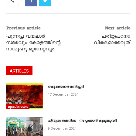
Previous article
Next article
പുന്നപ്ര വയലാര്‍
ചരിത്രപഠനം
സമരവും കേരളത്തിന്റെ
വികലമാക്കരുത്
സാമൂഹ്യ മുന്നേറ്റവും
ARTICLES
കെട്ടടങ്ങാതെ മണിപ്പൂർ
17 December 2024
മുഖപ്രസംഗം
ഹിന്ദുത്വ അജൻഡ നടപ്പാക്കാൻ കുറുക്കുവഴി
9 December 2024