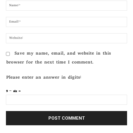
Nam
Emai
Webs
Save my name, email, and website in this
browser for the next time I comment.
Please enter an answer in digits:
9 − six =