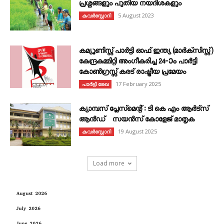
പ്രശ്നങ്ങളും പുതിയ നയദിശകളും
5 August 2023
കവര്‍സ്റ്റോറി
കമ്യൂണിസ്റ്റ് പാർട്ടി ഓഫ് ഇന്ത്യ (മാർക്സിസ്റ്റ്)
കേന്ദ്രകമ്മിറ്റി അംഗീകരിച്ച 24‐ാം പാർട്ടി
കോൺഗ്രസ്സ് കരട് രാഷ്ട്രീയ പ്രമേയം
17 February 2025
പാർട്ടി രേഖ
ക്യാമ്പസ് പ്ലേസ്മെന്റ് : ടി കെ എം ആർട്സ്
ആൻഡ് സയൻസ് കോളേജ് മാതൃക
19 August 2025
കവര്‍സ്റ്റോറി
Load more
August 2026
July 2026