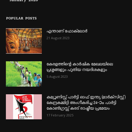
January 2026
POPULAR POSTS
എന്താണ്‌ ഫോക്‌ലോർ
21 August 2023
കേരളത്തിന്റെ കാർഷിക മേഖലയിലെ
പ്രശ്നങ്ങളും പുതിയ നയദിശകളും
5 August 2023
കമ്യൂണിസ്റ്റ് പാർട്ടി ഓഫ് ഇന്ത്യ (മാർക്സിസ്റ്റ്)
കേന്ദ്രകമ്മിറ്റി അംഗീകരിച്ച 24‐ാം പാർട്ടി
കോൺഗ്രസ്സ് കരട് രാഷ്ട്രീയ പ്രമേയം
17 February 2025