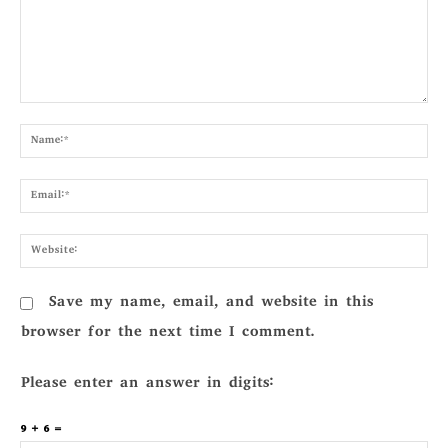
Comment:
Nam
Emai
Webs
Save my name, email, and website in this
browser for the next time I comment.
Please enter an answer in digits:
9 + 6 =