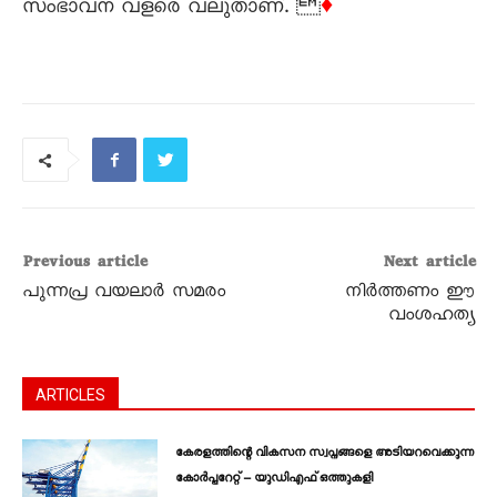
സംഭാവന വളരെ വലുതാണ്. 
♦
Previous article
Next article
പുന്നപ്ര വയലാർ സമരം
നിർത്തണം ഈ
വംശഹത്യ
ARTICLES
കേരളത്തിന്റെ വികസന സ്വപ്നങ്ങളെ അടിയറവെക്കുന്ന
കോർപ്പറേറ്റ് – യുഡിഎഫ് ഒത്തുകളി