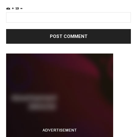
six + 13 =