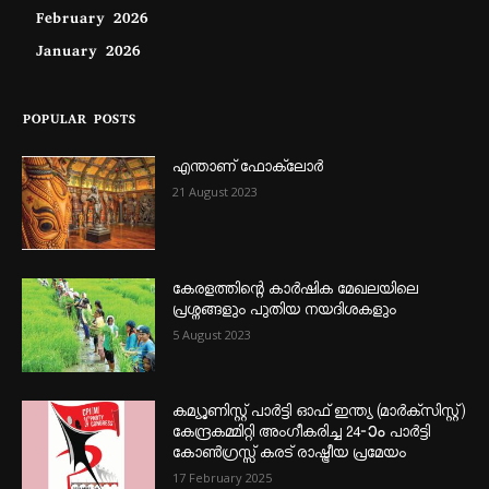
February 2026
January 2026
POPULAR POSTS
എന്താണ്‌ ഫോക്‌ലോർ
21 August 2023
കേരളത്തിന്റെ കാർഷിക മേഖലയിലെ
പ്രശ്നങ്ങളും പുതിയ നയദിശകളും
5 August 2023
കമ്യൂണിസ്റ്റ് പാർട്ടി ഓഫ് ഇന്ത്യ (മാർക്സിസ്റ്റ്)
കേന്ദ്രകമ്മിറ്റി അംഗീകരിച്ച 24‐ാം പാർട്ടി
കോൺഗ്രസ്സ് കരട് രാഷ്ട്രീയ പ്രമേയം
17 February 2025