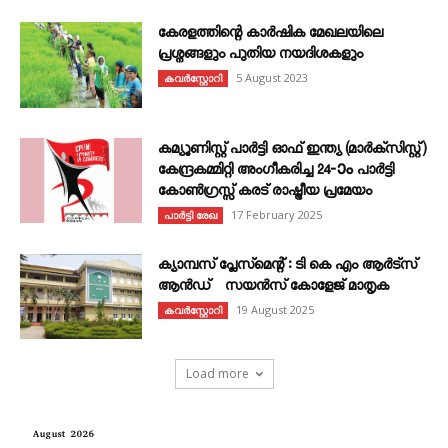
കേരളത്തിന്റെ കാർഷിക മേഖലയിലെ
പ്രശ്നങ്ങളും പുതിയ നയദിശകളും
5 August 2023
കവര്‍സ്റ്റോറി
കമ്യൂണിസ്റ്റ് പാർട്ടി ഓഫ് ഇന്ത്യ (മാർക്സിസ്റ്റ്)
കേന്ദ്രകമ്മിറ്റി അംഗീകരിച്ച 24‐ാം പാർട്ടി
കോൺഗ്രസ്സ് കരട് രാഷ്ട്രീയ പ്രമേയം
17 February 2025
പാർട്ടി രേഖ
ക്യാമ്പസ് പ്ലേസ്മെന്റ് : ടി കെ എം ആർട്സ്
ആൻഡ് സയൻസ് കോളേജ് മാതൃക
19 August 2025
കവര്‍സ്റ്റോറി
Load more
August 2026