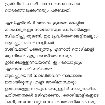
പ്രതിനിധികളായി ഒന്നോ രണ്ടോ പേരെ
തെരഞ്ഞെടുക്കുന്നതും പതിവായി.
എസ്എൻഡിപി യോഗം ക്രമേണ രാഷ്ട്രീയ
നിലപാടുകളും സമരോത്സുക പരിപാടികളും
സ്വീകരിച്ചു തുടങ്ങി. ഈ പ്രവർത്തനങ്ങളിലെല്ലാം
ആലപ്പുഴ തൊഴിലാളികൾ
സജീവമായിപങ്കെടുത്തു. എന്നാൽ തൊഴിലാളി
യൂണിയൻ എല്ലാ ജാതി-മതസ്ഥരും
ഉൾക്കൊള്ളുന്നവയാണ്. ഈ വൈരുധ്യം
എങ്ങനെ പരിഹരിക്കാം?
ആലപ്പുഴയിൽ നിലവിൽവന്ന സമവായം
ഇതായിരുന്നു: എല്ലാ ജാതിമതസ്ഥരും
ഉൾക്കൊള്ളുന്ന യൂണിയനുള്ളിൽ സാമുദായിക
പരിഗണനകൾ ഒഴിവാക്കണം, തൊഴിലാളികളുടെ
കൂലി, സേവന വ്യവസ്ഥകൾ തുടങ്ങിയ പൊതു