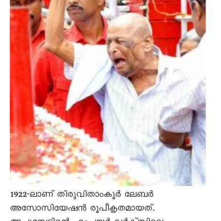
1922-ലാണ് തിരുവിതാംകൂർ ലേബർ
അസോസിയേഷൻ രൂപീകൃതമായത്.