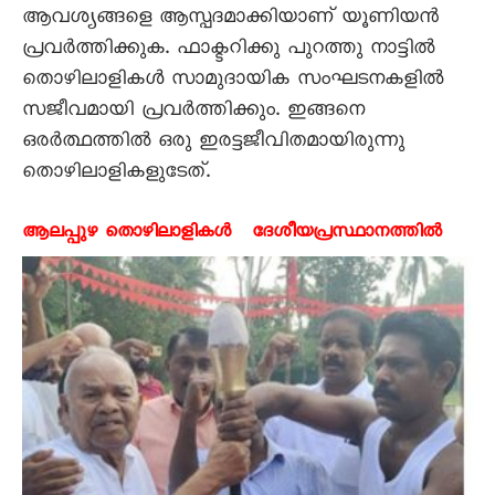
ആവശ്യങ്ങളെ ആസ്പദമാക്കിയാണ് യൂണിയൻ
പ്രവർത്തിക്കുക. ഫാക്ടറിക്കു പുറത്തു നാട്ടിൽ
തൊഴിലാളികൾ സാമുദായിക സംഘടനകളിൽ
സജീവമായി പ്രവർത്തിക്കും. ഇങ്ങനെ
ഒരർത്ഥത്തിൽ ഒരു ഇരട്ടജീവിതമായിരുന്നു
തൊഴിലാളികളുടേത്.
ആലപ്പുഴ തൊഴിലാളികൾ ദേശീയപ്രസ്ഥാനത്തിൽ