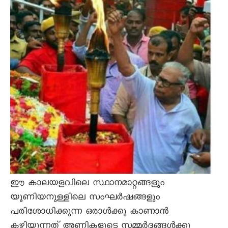
ഈ കാലയളവിലെ സ്ഥാനമാറ്റങ്ങളും
യൂണിയനുള്ളിലെ സംഘർഷങ്ങളും
പരിശോധിക്കുന്ന ഒരാൾക്കു കാണാൻ
കഴിയുന്നത് അണികളുടെ സമ്മർദ്ദങ്ങൾക്കു