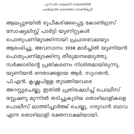
പുന്നപ്ര വയലാർ സമരത്തിൽ
പങ്കെടുത്ത തെെത്തറ രാമൻകുട്ടി
ആലപ്പുഴയിൽ രൂപീകരിക്കപ്പെട്ട കോൺഗ്രസ്
സോഷ്യലിസ്റ്റ് പാർട്ടി യൂണിറ്റുകൾ
പൊതുപണിമുടക്കിനായി പ്രചാരവേലയും
ആരംഭിച്ചു. അവസാനം 1938 മാർച്ചിൽ യൂണിയൻ
പൊതുപണിമുടക്കിനു തീരുമാനമെടുത്തു.
സർക്കാരിന്റെ പ്രതികരണം നിശിതമായിരുന്നു.
യൂണിയൻ നേതാക്കളായ ആർ. സുഗതൻ,
പി.എൻ. കൃഷ്ണപിള്ള തുടങ്ങിയവരെ
അറസ്റ്റുചെയ്തു. ഇതിൽ പ്രതിഷേധിച്ച് പൊലീസ്
സ്റ്റേഷനു മുന്നിൽ തടിച്ചുകൂടിയ തൊഴിലാളികളെ
പൊലീസ് ലാത്തിച്ചാർജ്ജ് ചെയ്തു. ഗരുഡൻ ബാവ
എന്ന തൊഴിലാളി രക്തസാക്ഷിയായി.