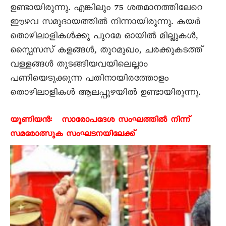
ഉണ്ടായിരുന്നു. എങ്കിലും 75 ശതമാനത്തിലേറെ
ഈഴവ സമുദായത്തിൽ നിന്നായിരുന്നു. കയർ
തൊഴിലാളികൾക്കു പുറമേ ഓയിൽ മില്ലുകൾ,
സ്പൈസസ് കളങ്ങൾ, തുറമുഖം, ചരക്കുകടത്ത്
വള്ളങ്ങൾ തുടങ്ങിയവയിലെല്ലാം
പണിയെടുക്കുന്ന പതിനായിരത്തോളം
തൊഴിലാളികൾ ആലപ്പുഴയിൽ ഉണ്ടായിരുന്നു.
യൂണിയൻ: സാരോപദേശ സംഘത്തിൽ നിന്ന്
സമരോത്സുക സംഘടനയിലേക്ക്