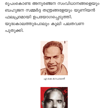
രൂപംകൊണ്ട അനുരഞ്ജന സംവിധാനങ്ങളെയും
ബഹുജന സമ്മർദ്ദ തന്ത്രങ്ങളേയും യൂണിയൻ
ഫലപ്രദമായി ഉപയോഗപ്പെടുത്തി.
യുദ്ധകാലത്തുപോലും കൂലി പലതവണ
പുതുക്കി.
എ കെ ഗേപാലൻ