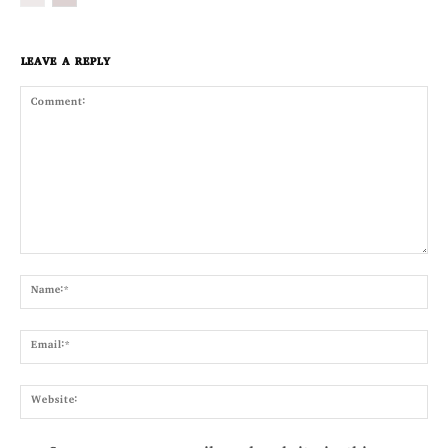
LEAVE A REPLY
Comment:
Nam
Emai
Webs