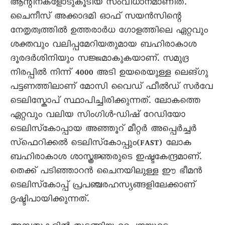
ആന്റീനകളോടുകൂടിയ സംവിധാനമാണിത്‌.
ചൈനീസ്‌ അക്കാദമി ഓഫ്‌ സയൻസിന്റെ
നേതൃത്വത്തിൽ ഉത്തരാര്‍ധ ഗോളത്തിലെ ഏറ്റവും
ശക്തവും വലിപ്പമേറിയതുമായ ബഹിരാകാശ
ദൂരദര്‍ശിനിയും സജ്ജമാകുകയാണ്‌. സമുദ്ര
നിരപ്പിൽ നിന്ന്‌ 4000 അടി ഉയരെയുള്ള ലെങ്‌ഗു
പട്ടണത്തിലാണ്‌ മോസി വൈഡ് ഫീൽഡ് സർവേ
ടെലിസ്കോപ് സ്ഥാപിച്ചിരിക്കുന്നത്‌. ലോകത്തെ
ഏറ്റവും വലിയ സിംഗിൾ-ഡിഷ് റേഡിയോ
ടെലിസ്‌കോപ്പായ അഞ്ഞൂറ് മീറ്റർ അപ്പെർച്ചർ
സ്‌ഫെറിക്കൽ ടെലിസ്‌കോപ്പും(FAST) ലോക
ബഹിരാകാശ ശാസ്ത്രജ്ഞരുടെ ഇഷ്ടകേന്ദ്രമാണ്‌.
തെക്ക്‌ പടിഞ്ഞാറൻ ചൈനയിലുള്ള ഈ ഭീമൻ
ടെലിസ്‌കോപ്പ്‌ പ്രപഞ്ചരഹസ്യങ്ങളിലേക്കാണ്‌
ദൃഷ്ടിപായിക്കുന്നത്‌.