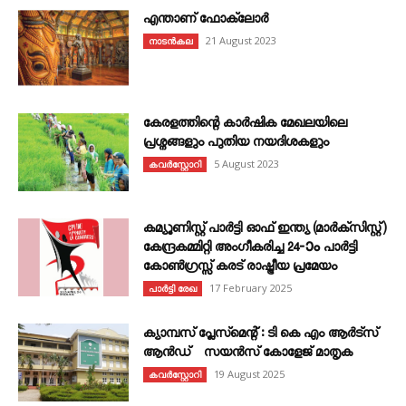
എന്താണ്‌ ഫോക്‌ലോർ
21 August 2023
നാടൻകല
കേരളത്തിന്റെ കാർഷിക മേഖലയിലെ
പ്രശ്നങ്ങളും പുതിയ നയദിശകളും
5 August 2023
കവര്‍സ്റ്റോറി
കമ്യൂണിസ്റ്റ് പാർട്ടി ഓഫ് ഇന്ത്യ (മാർക്സിസ്റ്റ്)
കേന്ദ്രകമ്മിറ്റി അംഗീകരിച്ച 24‐ാം പാർട്ടി
കോൺഗ്രസ്സ് കരട് രാഷ്ട്രീയ പ്രമേയം
17 February 2025
പാർട്ടി രേഖ
ക്യാമ്പസ് പ്ലേസ്മെന്റ് : ടി കെ എം ആർട്സ്
ആൻഡ് സയൻസ് കോളേജ് മാതൃക
19 August 2025
കവര്‍സ്റ്റോറി