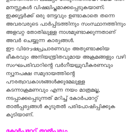
ഉണ്ടെന്നാണ്. ലക്ഷ്യം നേടുന്നതിനായി മെയ്-ത്തി
മനസ്സുകൾ വിഷലിപ്തമാക്കപ്പെടുകയാണ്;
ഇക്കൂട്ടർക്ക് ഒരു നേട്ടവും ഉണ്ടാകാതെ തന്നെ
അവരവരുടെ പാർപ്പിടത്തിനും സംസ്ഥാനത്തിനും
അളവറ്റ തോതിലുള്ള നാശമുണ്ടാക്കുന്നതാണ്
അവർ ചെയ്യുന്ന കാര്യങ്ങൾ.
ഈ വിദേ-്വഷപ്രചാരണവും അതുണ്ടാക്കിയ
ഭീകരവും അനിയന്ത്രിതവുമായ അക്രമങ്ങളും വഴി
സംഘപരിവാറിന്റെ വർഗീയധ്രുവീകരണവും
ന്യൂനപക്ഷ സമുദായത്തിന്റെ
പൗരത്വാവകാശങ്ങൾക്കുമേലുള്ള
കടന്നാക്രമണവും എന്ന നയം മാത്രമല്ല,
നടപ്പാക്കപ്പെടുന്നത് മറിച്ച് കോർപറേറ്റ്
താൽപ്പര്യങ്ങൾ കൂടുതൽ പരിപോഷിപ്പിക്കുക
കൂടിയാണ്.