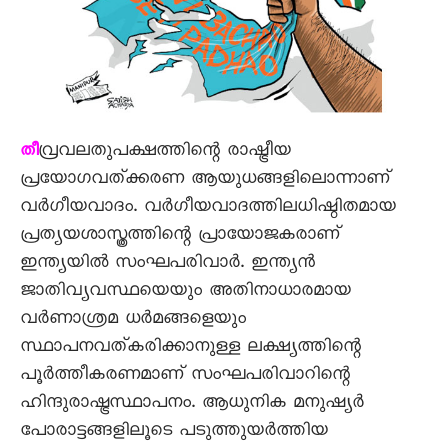
വ്രവലതുപക്ഷത്തിന്റെ രാഷ്ട്രീയ
തീ
പ്രയോഗവത്ക്കരണ ആയുധങ്ങളിലൊന്നാണ്
വർഗീയവാദം. വർഗീയവാദത്തിലധിഷ്ഠിതമായ
പ്രത്യയശാസ്ത്രത്തിന്റെ പ്രായോജകരാണ്
ഇന്ത്യയിൽ സംഘപരിവാർ. ഇന്ത്യൻ
ജാതിവ്യവസ്ഥയെയും അതിനാധാരമായ
വർണാശ്രമ ധർമങ്ങളെയും
സ്ഥാപനവത്കരിക്കാനുള്ള ലക്ഷ്യത്തിന്റെ
പൂർത്തീകരണമാണ് സംഘപരിവാറിന്റെ
ഹിന്ദുരാഷ്ട്രസ്ഥാപനം. ആധുനിക മനുഷ്യർ
പോരാട്ടങ്ങളിലൂടെ പടുത്തുയർത്തിയ