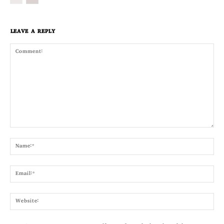
LEAVE A REPLY
Comment:
Nam
Emai
Webs