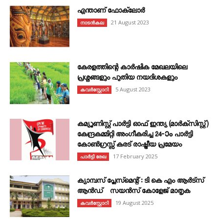
എന്താണ്‌ ഫോക്‌ലോർ
21 August 2023
നാടൻകല
കേരളത്തിന്റെ കാർഷിക മേഖലയിലെ
പ്രശ്നങ്ങളും പുതിയ നയദിശകളും
5 August 2023
കവര്‍സ്റ്റോറി
കമ്യൂണിസ്റ്റ് പാർട്ടി ഓഫ് ഇന്ത്യ (മാർക്സിസ്റ്റ്)
കേന്ദ്രകമ്മിറ്റി അംഗീകരിച്ച 24‐ാം പാർട്ടി
കോൺഗ്രസ്സ് കരട് രാഷ്ട്രീയ പ്രമേയം
17 February 2025
പാർട്ടി രേഖ
ക്യാമ്പസ് പ്ലേസ്മെന്റ് : ടി കെ എം ആർട്സ്
ആൻഡ് സയൻസ് കോളേജ് മാതൃക
19 August 2025
കവര്‍സ്റ്റോറി