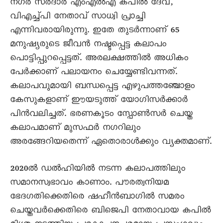
നഗര്‍ സര്‍ദാര്‍ എംഎല്‍എ കപില്‍ ദേവ്,
വിഎച്ച്പി നേതാവ് സാധ്വി പ്രാച്ചി
എന്നിവരായിരുന്നു. ഇതേ തുടർന്നാണ് 65
മനുഷ്യരുടെ ജീവൻ നഷ്ടപ്പെട്ട കലാപം
പൊട്ടിപ്പുറപ്പെട്ടത്. അരലക്ഷത്തിൽ അധികം
പേർക്കാണ് പലായനം ചെയ്യേണ്ടിവന്നത്.
കലാപവുമായി ബന്ധപ്പെട്ട എഴുപത്തഞ്ചോളം
കേസുകളാണ് ഈയടുത്ത് യോഗിസർക്കാർ
പിൻവലിച്ചത്. ഭരണകൂടം സ്പോൺസർ ചെയ്ത
കലാപമാണ് മുസഫർ നഗറിലും
അരങ്ങേറിയതെന്ന് ഏതൊരാൾക്കും വ്യക്തമാണ്.
2020ൽ ഡൽഹിയിൽ നടന്ന കലാപത്തിലും
സമാനസ്വഭാവം കാണാം. പൗരത്വനിയമ
ഭേദഗതിക്കെതിരെ ഷഹീൻബാഗിൽ സമരം
ചെയ്തവർക്കെതിരെ ബിജെപി നേതാവായ കപിൽ