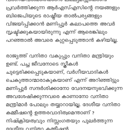
വർഗീയവൽക്കരിക്കാൻ ലക്ഷ്യമിട്ടുകൊണ്ട്
പ്രവർത്തിക്കുന്ന ആർഎസ്എസിന്റെ നയങ്ങളും
ബിജെപിയുടെ രാഷ്ട്രീയ താൽപര്യങ്ങളും
വിജയിപ്പിക്കാൻ മണിപ്പൂർ കലാപത്തെ അവർ
സൃഷ്ടിക്കുകയായിരുന്നു എന്ന് ആരെങ്കിലും
പറഞ്ഞാൽ അവരെ കുറ്റപ്പെടുത്താൻ കഴിയില്ല.
രാജ്യത്ത് വനിതാ വകുപ്പും വനിതാ മന്ത്രിയും
ഉണ്ട്. പച്ച ജീവനോടെ സ്ത്രീകൾ
ചുട്ടെരിക്കപ്പെടുകയാണ്, വർഗീയവാദികൾ
ചെകുത്താന്മാരാകുകയാണ‍് എന്ന് അറിഞ്ഞിട്ടും
മണിപ്പൂർ സന്ദർശിക്കാനോ വേദനയനുഭവിക്കുന്ന
അവശേഷിക്കുന്നവരെ കാണാനോ വനിതാ
മന്ത്രിമാർ പോലും തയ്യാറായില്ല. ദേശീയ വനിതാ
കമ്മീഷന്റെ ഉത്തരവാദിത്വമെന്താണ‍് ?
നിഷ്ക്രിയത്വവും നിസ്സംഗതയും പുലർത്തുന്ന
ദേശീയ വനിതാ കമ്മീഷൻ