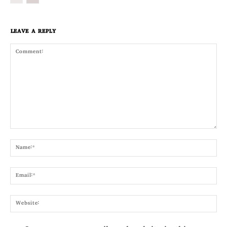
LEAVE A REPLY
Comment:
Nam
Emai
Webs