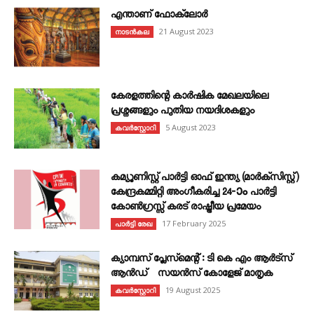
എന്താണ്‌ ഫോക്‌ലോർ
21 August 2023
നാടൻകല
കേരളത്തിന്റെ കാർഷിക മേഖലയിലെ
പ്രശ്നങ്ങളും പുതിയ നയദിശകളും
5 August 2023
കവര്‍സ്റ്റോറി
കമ്യൂണിസ്റ്റ് പാർട്ടി ഓഫ് ഇന്ത്യ (മാർക്സിസ്റ്റ്)
കേന്ദ്രകമ്മിറ്റി അംഗീകരിച്ച 24‐ാം പാർട്ടി
കോൺഗ്രസ്സ് കരട് രാഷ്ട്രീയ പ്രമേയം
17 February 2025
പാർട്ടി രേഖ
ക്യാമ്പസ് പ്ലേസ്മെന്റ് : ടി കെ എം ആർട്സ്
ആൻഡ് സയൻസ് കോളേജ് മാതൃക
19 August 2025
കവര്‍സ്റ്റോറി