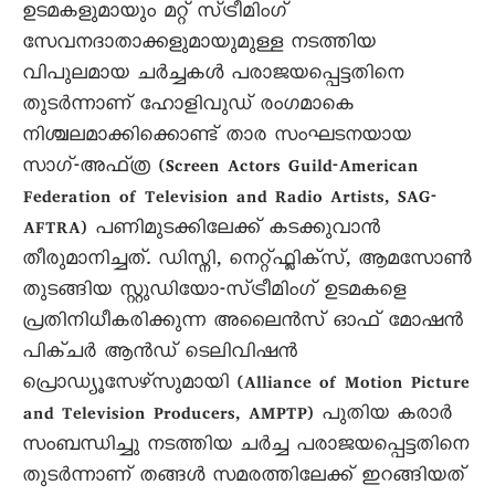
ഉടമകളുമായും മറ്റ് സ്‌ട്രീമിംഗ്‌
സേവനദാതാക്കളുമായുമുള്ള നടത്തിയ
വിപുലമായ ചർച്ചകൾ പരാജയപ്പെട്ടതിനെ
തുടർന്നാണ് ഹോളിവുഡ് രംഗമാകെ
നിശ്ചലമാക്കിക്കൊണ്ട് താര സംഘടനയായ
സാഗ്‌-അഫ്‌ത്ര (Screen Actors Guild-American
Federation of Television and Radio Artists, SAG-
AFTRA) പണിമുടക്കിലേക്ക് കടക്കുവാൻ
തീരുമാനിച്ചത്. ഡിസ്നി, നെറ്റ്ഫ്ലിക്‌സ്, ആമസോൺ
തുടങ്ങിയ സ്റ്റുഡിയോ-സ്‌ട്രീമിംഗ്‌ ഉടമകളെ
പ്രതിനിധീകരിക്കുന്ന അലൈൻസ് ഓഫ് മോഷൻ
പിക്ചർ ആൻഡ് ടെലിവിഷൻ
പ്രൊഡ്യൂസേഴ്സുമായി (Alliance of Motion Picture
and Television Producers, AMPTP) പുതിയ കരാർ
സംബന്ധിച്ചു നടത്തിയ ചർച്ച പരാജയപ്പെട്ടതിനെ
തുടർന്നാണ് തങ്ങൾ സമരത്തിലേക്ക് ഇറങ്ങിയത്